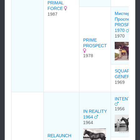
PRIMAL
FORCE
Мистер
1987
Проспектор
PROSPECT
1970
1970
PRIME
PROSPECT
1978
SQUARE
GENERATI
1969
INTENTION
1956
IN REALITY
1964
1964
RELAUNCH