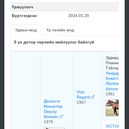
Үржүүлэгч
Бүртгэгдсэн
2024.01.20
Удмын мод
Үр төлийн мод
5 үе дотор төрлийн нийлүүлэг байхгүй
Эдваpд
Планкетт
Тэйлop
Умардын
бүжигчин
/Northern
dancer/
Vice
1961
Regent
Депьюти
1967
Министер
Deputy
Minister
1979
VICTORIA