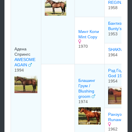
REGINA
1958
Бантиз Фла
Bunty's Flig
Минт Копи
1953
Mint Copy
1970
Адена
SHAKNEY
Спрингс
1964
AWESOME
AGAIN
1994
Рэд Год Red
God 1954
Блашинг
1954
Грум /
Blushing
groom
1974
Ранэуэй Бр
Runaway Br
1962