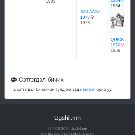
1964
1983
1964
SAILAWAY
1976
1976
QUICK WIT
1956
1956
Сэтгэгдэл бичих
Та сэтгэгдэл бичихийн тулд эхлээд
нэвтэрч
орно уу.
Ugshil.mn
© 2018-2026 Ugshil.mn
Бүх эрх хуулиар хамгаалагдсан.