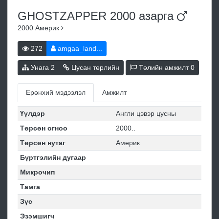
GHOSTZAPPER 2000
азарга
2000
Америк
272
amgaa_land...
Унага
2
Цусан төрлийн
Төлийн амжилт
0
Ерөнхий мэдээлэл
Амжилт
Үүлдэр
Англи цэвэр цусны
Төрсөн огноо
2000..
Төрсөн нутаг
Америк
Бүртгэлийн дугаар
Микрочип
Тамга
Зүс
Эзэмшигч