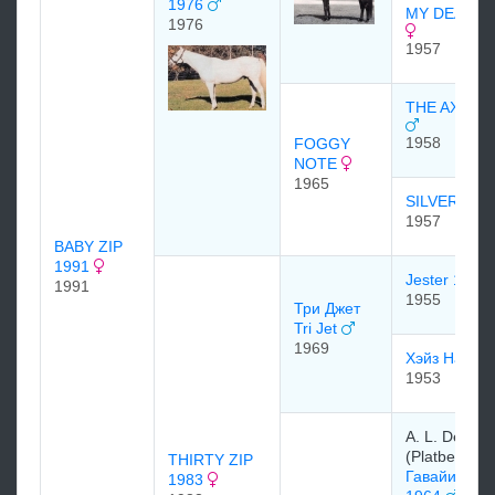
1976
MY DEAR G
1976
1957
THE AXE 19
1958
FOGGY
NOTE
1965
SILVER SO
1957
BABY ZIP
1991
Jester 1955
1991
1955
Три Джет
Tri Jet
1969
Хэйз Haze
1953
A. L. Dell
(Platberg St
THIRTY ZIP
Гавайи (Haw
1983