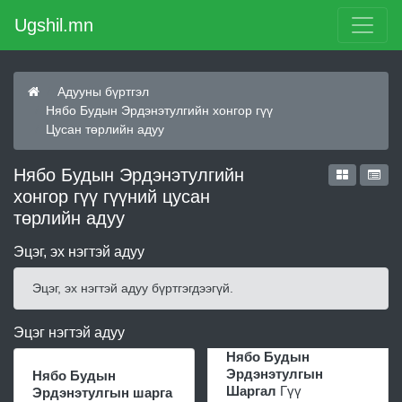
Ugshil.mn
Адууны бүртгэл
Нябо Будын Эрдэнэтулгийн хонгор гүү
Цусан төрлийн адуу
Нябо Будын Эрдэнэтулгийн
хонгор гүү гүүний цусан
төрлийн адуу
Эцэг, эх нэгтэй адуу
Эцэг, эх нэгтэй адуу бүртгэгдээгүй.
Эцэг нэгтэй адуу
Нябо Будын
Эрдэнэтулгын
Нябо Будын
Шаргал
Гүү
Эрдэнэтулгын шарга