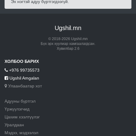
Эх нэгтэй адуу бүртгэгдээгүй.
Ugshil.mn
© 2018-2026 Ugshil.mn
Бүх эрх хуулиар хамгаалагдсан.
Хувилбар 2.6
ХОЛБОО БАРИХ
+976 99735573
Ugshil Amgalan
Улаанбаатар хот
Адууны бүртгэл
Үржүүлэгчид
Цахим хээлтүүлэг
Уралдаан
Мэдээ, мэдээлэл