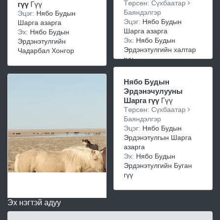
Төрсөн: Сүхбаатар
гүү
Гүү
Баяндэлгэр
Эцэг:
Нябо Будын
Эцэг:
Нябо Будын
Шарга азарга
Шарга азарга
Эх:
Нябо Будын
Эх:
Нябо Будын
Эрдэнэтулгийн
Эрдэнэтулгийн халтар
Чадарбал Хонгор
гүү
Нябо Будын
Эрдэнэчулууны
Шарга гүү
Гүү
Төрсөн: Сүхбаатар
Баяндэлгэр
Эцэг:
Нябо Будын
Эрдэнэтулгын Шарга
азарга
Эх:
Нябо Будын
Эрдэнэтулгийн Буган
гүү
Эх нэгтэй адуу