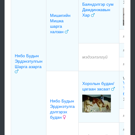
1971
Баяндэлгэр сум
Дамдинжавын
Хар
Мишигийн
Мишка
шарга
халзан
мэдээ
мэдээ
Нябо Будын
мэдээлэлгүй
Эрдэнэтулгын
мэдээ
Шарга азарга
үүжүү
Үүжүү
Хоролын будан/
Түдэв
цагаан засаат
буда
1963
Нябо Будын
Эрдэнэтулга
дэлгэрэх
мэдээ
будан
мэдээ