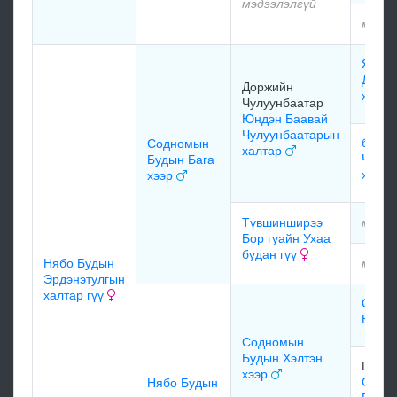
мэдээлэлгүй
мэдээ
Янсан
Довжи
Доржийн
хээр
Чулуунбаатар
Юндэн Баавай
Чулуунбаатарын
баава
Содномын
халтар
Чулуу
Будын Бага
хүрэг
хээр
Түвшинширээ
мэдээ
Бор гуайн Ухаа
будан гүү
Нябо Будын
мэдээ
Эрдэнэтулгын
халтар гүү
Содн
Будын
Содномын
Будын Хэлтэн
Шар 
хээр
Содн
Нябо Будын