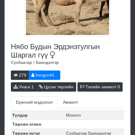
Нябо Будын Эрдэнэтулгын
Шаргал
гүү
Сүхбаатар
Баяндэлгэр
279
hongor44...
Унага
1
Цусан төрлийн
Төлийн амжилт
0
Ерөнхий мэдээлэл
Амжилт
Үүлдэр
Монгол
Төрсөн огноо
Төрсөн нутаг
Сүхбаатар Баяндэлгэр