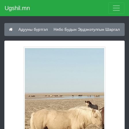
Ugshil.mn
Адууны бүртгэл
Нябо Будын Эрдэнэтулгын Шаргал