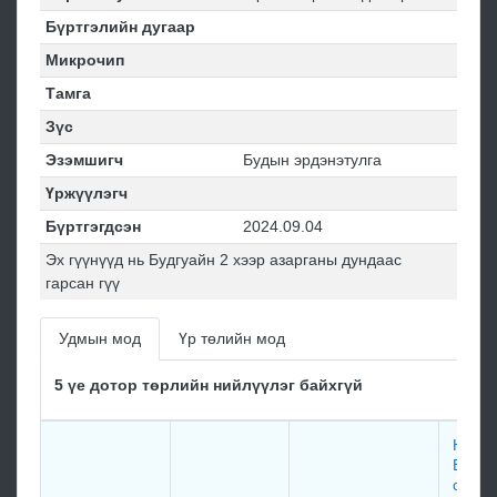
Бүртгэлийн дугаар
Микрочип
Тамга
Зүс
Эзэмшигч
Будын эрдэнэтулга
Үржүүлэгч
Бүртгэгдсэн
2024.09.04
Эх гүүнүүд нь Будгуайн 2 хээр азарганы дундаас
гарсан гүү
Удмын мод
Үр төлийн мод
5 үе дотор төрлийн нийлүүлэг байхгүй
Нянга
Бэгзс
саар