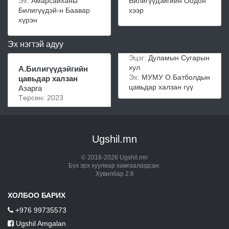
Эх:
Амарсайханы
Билигүүдэйгийн Оодон
Билигүүдэй-н Баавар
хээр
хүрэн
Эх нэгтэй адуу
Эцэг:
Дуламын Сугарын
хул
А.Билигүүдэйгийн
Эх:
МУМУ О.Батболдын
цавьдар халзан
цавьдар халзан гүү
Азарга
Төрсөн: 2023
Ugshil.mn
© 2018-2026 Ugshil.mn
Бүх эрх хуулиар хамгаалагдсан.
Хувилбар 2.6
ХОЛБОО БАРИХ
+976 99735573
Ugshil Amgalan