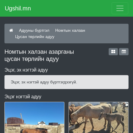
Ugshil.mn
Адууны бүртгэл
Номтын халзан
Цусан төрлийн адуу
Номтын халзан азарганы
цусан төрлийн адуу
Эцэг, эх нэгтэй адуу
Эцэг, эх нэгтэй адуу бүртгэгдээгүй.
Эцэг нэгтэй адуу