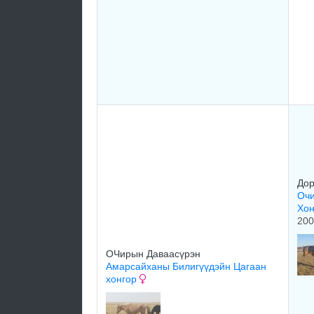
Дор
Очи
Хо
200
ОЧирын Даваасүрэн
Амарсайханы Билигүүдэйн Цагаан
хонгор