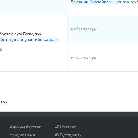
Доржийн Энхтайваны хонгор гүү
мэдээлэлгүй
баатар сум Батчулуун
рын Даваасүрэнгийн саарагч
2
мэдээлэлгүй
 уу.
Адууны бүртгэл
Нэвтрэх
Үржүүлэгчид
Бүртгүүлэх