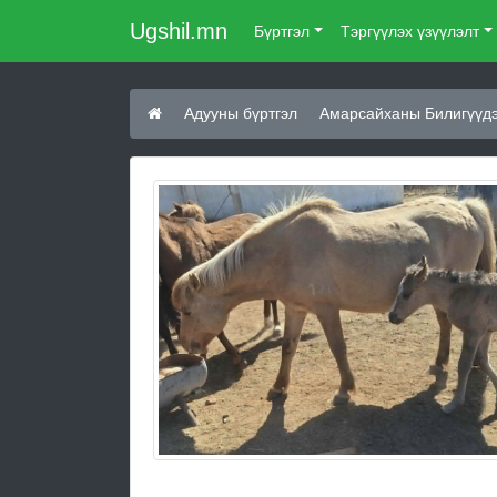
Ugshil.mn
Бүртгэл
Тэргүүлэх үзүүлэлт
Адууны бүртгэл
Амарсайханы Билигүүдэ