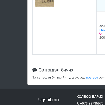
сүх
Очи
200
Сэтгэгдэл бичих
Та сэтгэгдэл бичихийн тулд эхлээд
нэвтэрч
орно
ХОЛБОО БАРИХ
Ugshil.mn
+976 99735573