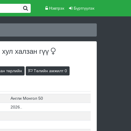
Нэвтрэх
Бүртгүүлэх
 хул халзан
гүү
ан төрлийн
Төлийн амжилт
0
Англи Монгол 50
2026..