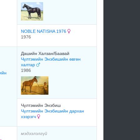
NOBLE NATISHA 1976
1976
Дашийн Халзан/Баавай
Чүлтэмийн Энэбишийн өвгөн
халтар
1986
ийн
Чүлтэмийн Энэбиш
Чүлтэмийн Энэбишийн дархан
хээрэгч
мэдээлэлгүй