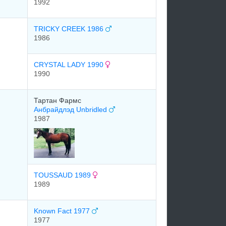
1992
TRICKY CREEK 1986
1986
CRYSTAL LADY 1990
1990
Тартан Фармс
Анбрайдлэд Unbridled
1987
TOUSSAUD 1989
1989
Known Fact 1977
1977