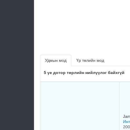
Удмын мод
Үр төлийн мод
5 үе дотор төрлийн нийлүүлэг байхгүй
Jam
Инт
200