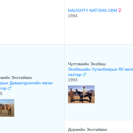
NAUGHTY NATISHA 1994
1994
Чүлтэмийн Энэбиш
Энэбишийн Ууганбаярын 80 жил
халтар
жийн Энхтайван
1993
рын Даваасүрэнгийн өвгөн
нгор
5
Доржийн Энхтайван