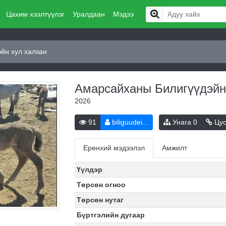
Цахим хээлтүүлэг
Уралдаан
Мэдээ
йн хул халзан
Амарсайханы Билигүүдэйн
2026
91
biliguudei...
Унага
0
Цус
Ерөнхий мэдээлэл
Амжилт
Үүлдэр
Төрсөн огноо
Төрсөн нутаг
Бүртгэлийн дугаар