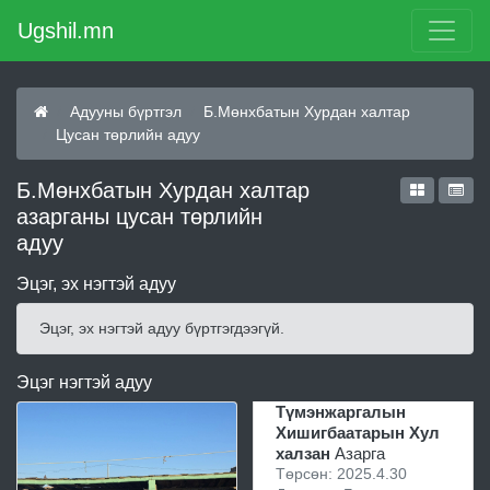
Ugshil.mn
Адууны бүртгэл
Б.Мөнхбатын Хурдан халтар
Цусан төрлийн адуу
Б.Мөнхбатын Хурдан халтар
азарганы цусан төрлийн
адуу
Эцэг, эх нэгтэй адуу
Эцэг, эх нэгтэй адуу бүртгэгдээгүй.
Эцэг нэгтэй адуу
Түмэнжаргалын
Хишигбаатарын Хул
халзан
Азарга
Төрсөн: 2025.4.30