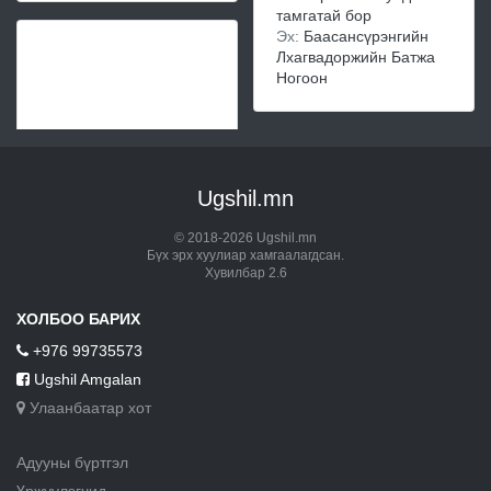
тамгатай бор
Эх:
Баасансүрэнгийн
Лхагвадоржийн Батжа
Ногоон
Ugshil.mn
© 2018-2026 Ugshil.mn
Бүх эрх хуулиар хамгаалагдсан.
Хувилбар 2.6
ХОЛБОО БАРИХ
+976 99735573
Ugshil Amgalan
Улаанбаатар хот
Адууны бүртгэл
Үржүүлэгчид