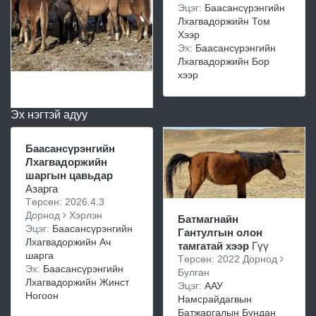
Эцэг:
Баасансүрэнгийн
Лхагвадоржийн Том
Хээр
Эх:
Баасансүрэнгийн
Лхагвадоржийн Бор
хээр
Эх нэгтэй адуу
Баасансүрэнгийн
Лхагвадоржийн
шаргын цавьдар
Азарга
Төрсөн: 2026.4.3
Дорнод
Хэрлэн
Батмагнайн
Эцэг:
Баасансүрэнгийн
Гантулгын олон
Лхагвадоржийн Ач
тамгатай хээр
Гүү
шарга
Төрсөн: 2022 Дорнод
Эх:
Баасансүрэнгийн
Булган
Лхагвадоржийн Жинст
Эцэг:
ААУ
Ногоон
Намсрайдагвын
Батжаргалын Бундан