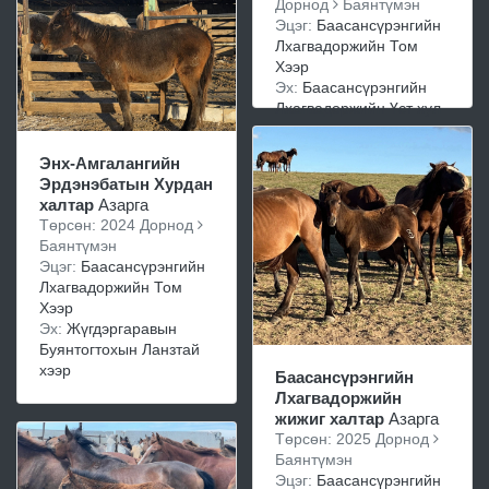
Дорнод
Баянтүмэн
Эцэг:
Баасансүрэнгийн
Лхагвадоржийн Том
Хээр
Эх:
Баасансүрэнгийн
Лхагвадоржийн Үст хул
Энх-Амгалангийн
Эрдэнэбатын Хурдан
халтар
Азарга
Төрсөн: 2024 Дорнод
Баянтүмэн
Эцэг:
Баасансүрэнгийн
Лхагвадоржийн Том
Хээр
Эх:
Жүгдэргаравын
Буянтогтохын Ланзтай
хээр
Баасансүрэнгийн
Лхагвадоржийн
жижиг халтар
Азарга
Төрсөн: 2025 Дорнод
Баянтүмэн
Эцэг:
Баасансүрэнгийн