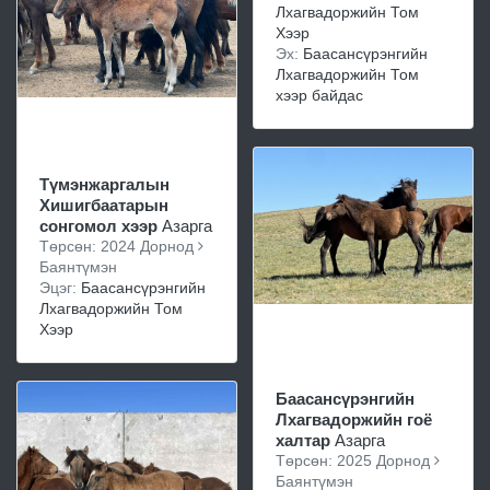
Лхагвадоржийн Том
Хээр
Эх:
Баасансүрэнгийн
Лхагвадоржийн Том
хээр байдас
Түмэнжаргалын
Хишигбаатарын
сонгомол хээр
Азарга
Төрсөн: 2024 Дорнод
Баянтүмэн
Эцэг:
Баасансүрэнгийн
Лхагвадоржийн Том
Хээр
Баасансүрэнгийн
Лхагвадоржийн гоё
халтар
Азарга
Төрсөн: 2025 Дорнод
Баянтүмэн