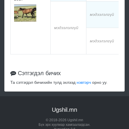
мэдээлэлгүй
мэдээлэлгүй
мэдээлэлгүй
Сэтгэгдэл бичих
Та сэтгэгдэл бичихийн тулд эхлээд
нэвтэрч
орно уу.
Ugshil.mn
© 2018-2026 Ugshil.mn
Бүх эрх хуулиар хамгаалагдсан.