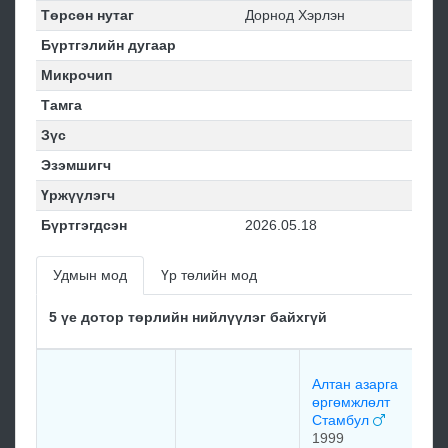
Төрсөн нутаг
Дорнод Хэрлэн
Бүртгэлийн дугаар
Микрочип
Тамга
Зүс
Эзэмшигч
Үржүүлэгч
Бүртгэгдсэн
2026.05.18
Удмын мод
Үр төлийн мод
5 үе дотор төрлийн нийлүүлэг байхгүй
Алтан азарга
өргөмжлөлт
Стамбул
1999