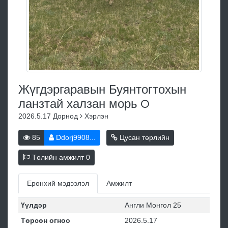
Жүгдэргаравын Буянтогтохын
ланзтай халзан
морь
2026.5.17
Дорнод
Хэрлэн
85
Ddorj9908...
Цусан төрлийн
Төлийн амжилт
0
Ерөнхий мэдээлэл
Амжилт
Үүлдэр
Англи Монгол 25
Төрсөн огноо
2026.5.17