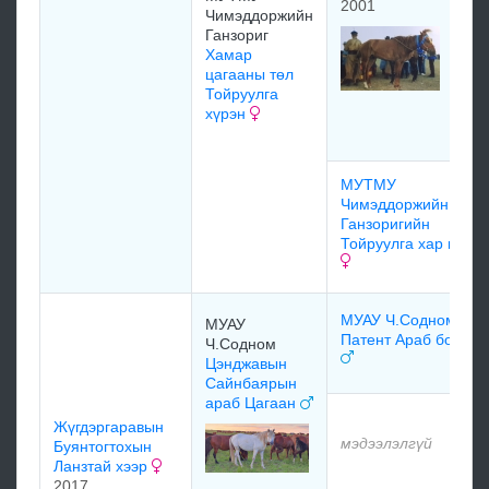
2001
Чимэддоржийн
Ганзориг
Хамар
цагааны төл
Тойруулга
хүрэн
МУТМУ
Чимэддоржийн
Ганзоригийн
Тойруулга хар гүү
МУАУ Ч.Содном
МУАУ
Патент Араб бор
Ч.Содном
Цэнджавын
Сайнбаярын
араб Цагаан
Жүгдэргаравын
мэдээлэлгүй
Буянтогтохын
Ланзтай хээр
2017