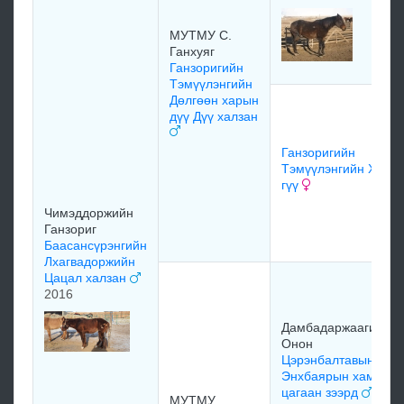
МУТМУ С.
Ганхуяг
Ганзоригийн
Тэмүүлэнгийн
Дөлгөөн харын
дүү Дүү халзан
Ганзоригийн
Тэмүүлэнгийн Хар
гүү
Чимэддоржийн
Ганзориг
Баасансүрэнгийн
Лхагвадоржийн
Цацал халзан
2016
Дамбадаржаагийн
Онон
Цэрэнбалтавын
Энхбаярын хамар
цагаан зээрд
МУТМУ