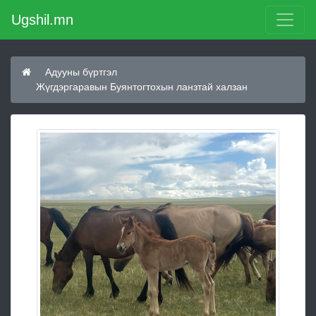
Ugshil.mn
Адууны бүртгэл
Жүгдэргаравын Буянтогтохын ланзтай халзан