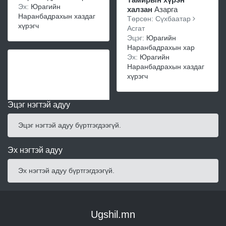
Эх:
Юрагийн
халзан
Азарга
Наранбадрахын хаздаг
Төрсөн: Сүхбаатар
хүрэгч
Асгат
Эцэг:
Юрагийн
Наранбадрахын хар
Эх:
Юрагийн
Наранбадрахын хаздаг
хүрэгч
Эцэг нэгтэй адуу
Эцэг нэгтэй адуу бүртгэгдээгүй.
Эх нэгтэй адуу
Эх нэгтэй адуу бүртгэгдээгүй.
Ugshil.mn