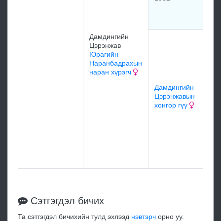
Дамдингийн
Цэрэнжав
Юрагийн
Наранбадрахын
наран хүрэгч
Дамдингийн
Цэрэнжавын
хонгор гүү
Сэтгэгдэл бичих
Та сэтгэгдэл бичихийн тулд эхлээд
нэвтэрч
орно уу.