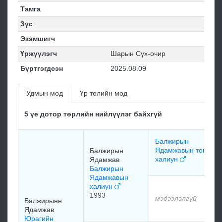
Тамга
Зүс
Эзэмшигч
Үржүүлэгч
Шарын Сүх-очир
Бүртгэгдсэн
2025.08.09
Удмын мод
Үр төлийн мод
5 үе дотор төрлийн нийлүүлэг байхгүй
Балжирын
Ядамжавын том
Балжирын
халиун
Ядамжав
Балжирын
Ядамжавын
халиун
1993
мэдээлэлгүй
Балжирынн
Ядамжав
Юрагийн