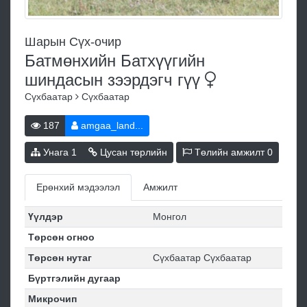
Шарын Сүх-очир
Батмөнхийн Батхүүгийн
шиндасын зээрдэгч
гүү
Сүхбаатар
Сүхбаатар
187
amgaa_land...
Унага
1
Цусан төрлийн
Төлийн амжилт
0
Ерөнхий мэдээлэл
Амжилт
Үүлдэр
Монгол
Төрсөн огноо
Төрсөн нутаг
Сүхбаатар Сүхбаатар
Бүртгэлийн дугаар
Микрочип