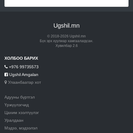
Ugshil.mn
© 2018-2026 Ugshil.mn
Бүх эрх хуулиар хамгаалагдсан.
Хувилбар 2.6
ХОЛБОО БАРИХ
+976 99735573
Ugshil Amgalan
Улаанбаатар хот
Адууны бүртгэл
Үржүүлэгчид
Цахим хээлтүүлэг
Уралдаан
Мэдээ, мэдээлэл