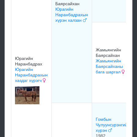
Баярсайхан
Юрагийн
Наранбадрахын
хүрэн халзан
Жамьянгийн
Баярсайхан
Юрагийн
Жамьянгийн
Наранбадрах
Баярсайханы
Юрагийн
бага шаргал
Наранбадрахын
хаздаг хүрэгч
Гомбын
Чулуунсүрэнгийн
хүрэн
1982