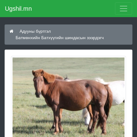
Ugshil.mn
Адууны бүртгэл
Батмөнхийн Батхүүгийн шиндасын зээрдэгч