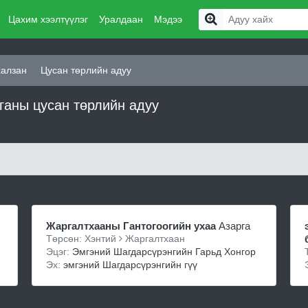
Цахим хээлтүүлэг
Уралдаан
Мэдээ
халзан
Цусан төрлийн адуу
ганы цусан төрлийн адуу
Жаргалтхааны Гантогоогийн ухаа
Азарга
Төрсөн: Хэнтий
Жаргалтхаан
Эцэг:
Эмгэний Шагдарсүрэнгийн Гарьд Хонгор
Эх:
эмгэний Шагдарсүрэнгийн гүү