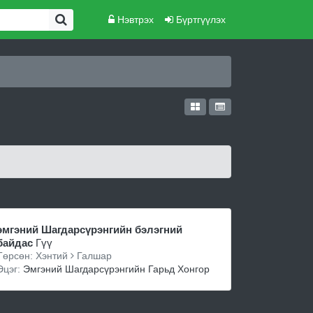
Нэвтрэх
Бүртгүүлэх
эмгэний Шагдарсүрэнгийн бэлэгний
байдас
Гүү
Төрсөн: Хэнтий
Галшар
Эцэг:
Эмгэний Шагдарсүрэнгийн Гарьд Хонгор