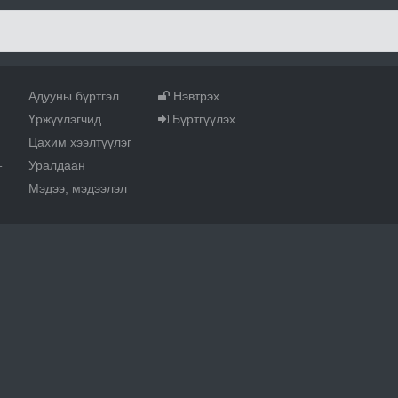
Адууны бүртгэл
Нэвтрэх
Үржүүлэгчид
Бүртгүүлэх
Цахим хээлтүүлэг
Уралдаан
т
Мэдээ, мэдээлэл