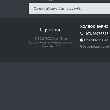
Эх нэгтэй адуу бүртгэгдээгүй.
ХОЛБОО БАРИХ
Ugshil.mn
+976 99735573
© 2018-2026 Ugshil.mn
Ugshil Amgalan
Бүх эрх хуулиар хамгаалагдсан.
Улаанбаатар хо
Хувилбар 2.6