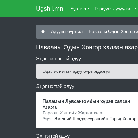
Ugshil.mn
Бүртгэл
Тэргүүлэх үзүүлэлт
Адууны бүртгэл
Навааны Одын Хонгор 
Навааны Одын Хонгор халзан азар
Эцэг, эх нэгтэй адуу
Эцэг, эх нэгтэй адуу бүртгэгдээгүй.
Эцэг нэгтэй адуу
Паламын Лувсангомбын хүрэн халзан
Азарга
Төрсөн: Хэнтий
Жаргалтхаан
Эцэг:
Эмгэний Шагдарсүрэнгийн Гарьд Хонгор
Эх нэгтэй адуу