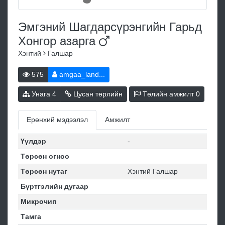
Эмгэний Шагдарсүрэнгийн Гарьд
Хонгор
азарга
Хэнтий
Галшар
575
amgaa_land...
Унага
4
Цусан төрлийн
Төлийн амжилт
0
Ерөнхий мэдээлэл
Амжилт
Үүлдэр
-
Төрсөн огноо
Төрсөн нутаг
Хэнтий Галшар
Бүртгэлийн дугаар
Микрочип
Тамга