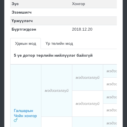
Зүс
Хонгор
Эзэмшигч
Үржүүлэгч
Бүртгэгдсэн
2018.12.20
Удмын мод
Үр төлийн мод
5 үе дотор төрлийн нийлүүлэг байхгүй
мэдээлэлг
мэдээлэлгүй
мэдээлэлг
мэдээлэлгүй
мэдээлэлг
мэдээлэлгүй
мэдээлэлг
Галшарын
Чойн хонгор
мэдээлэлг