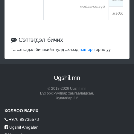
мэдээлэлгүй
мэдээлэлг
Сэтгэгдэл бичих
Та сэтгэгдэл бичихийн тулд эхлээд
нэвтэрч
орно уу.
Ugshil.mn
© 2018-2026 Ugshil.mn
Бүх эрх хуулиар хамгаалагдсан.
Хувилбар 2.6
ХОЛБОО БАРИХ
+976 99735573
Ugshil Amgalan