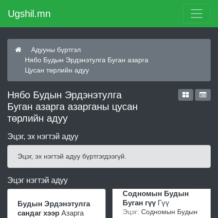
Ugshil.mn
Адууны бүртгэл
Нябо Будын Эрдэнэтулга Буган азарга
Цусан төрлийн адуу
Нябо Будын Эрдэнэтулга
Буган азарга азарганы цусан
төрлийн адуу
Эцэг, эх нэгтэй адуу
Эцэг, эх нэгтэй адуу бүртгэгдээгүй.
Эцэг нэгтэй адуу
Содномын Будын
Буган гүү
Гүү
Будын Эрдэнэтулга
Эцэг:
Содномын Будын
сандаг хээр
Азарга