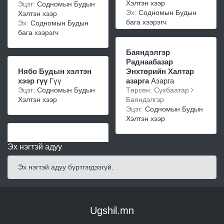
Хэлтэн хээр
Эцэг:
Содномын Будын
Эх:
Содномын Будын
Хэлтэн хээр
бага хээрэгч
Эх:
Содномын Будын
бага хээрэгч
Баяндэлгэр
Раднаабазар
Нябо Будын хэлтэн
Энхтөрийн Халтар
хээр гүү
Гүү
азарга
Азарга
Эцэг:
Содномын Будын
Төрсөн: Сүхбаатар
Хэлтэн хээр
Баяндэлгэр
Эцэг:
Содномын Будын
Хэлтэн хээр
Эх нэгтэй адуу
Эх нэгтэй адуу бүртгэгдээгүй.
Ugshil.mn