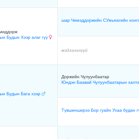
шар Чимэддоржийн СУмьяагийн хон
миддорж
н Будын Хээр алаг гүү
мэдээлэлгүй
Доржийн Чулуунбаатар
Юндэн Баавай Чулуунбаатарын халт
ын Будын Бага хээр
Түвшинширээ Бор гуайн Ухаа будан 