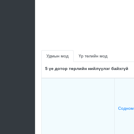
Удмын мод
Үр төлийн мод
5 үе дотор төрлийн нийлүүлэг байхгүй
Содном