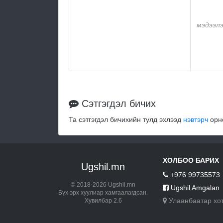
мэдээл
Сэтгэгдэл бичих
Та сэтгэгдэл бичихийн тулд эхлээд
нэвтэрч
орно
ХОЛБОО БАРИХ
Ugshil.mn
+976 99735573
© 2018-2026 Ugshil.mn
Ugshil Amgalan
Бүх эрх хуулиар хамгаалагдсан.
Улаанбаатар хо
Хувилбар 2.6