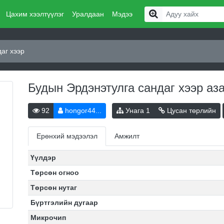
Цахим хээлтүүлэг
Уралдаан
Мэдээ
аг хээр
Будын Эрдэнэтулга сандаг хээр
аз
92
hongor44...
Унага
1
Цусан төрлийн
Ерөнхий мэдээлэл
Амжилт
Үүлдэр
Төрсөн огноо
Төрсөн нутаг
Бүртгэлийн дугаар
Микрочип