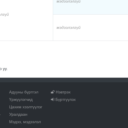
мэдээлэлгүй
элгүй
мэдээлэлгүй
 уу.
Адууны бүртгэл
Нэвтрэх
Үржүүлэгчид
Бүртгүүлэх
Цахим хээлтүүлэг
Уралдаан
т
Мэдээ, мэдээлэл