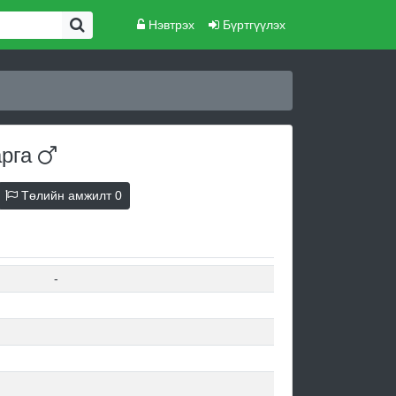
Нэвтрэх
Бүртгүүлэх
арга
Төлийн амжилт
0
-