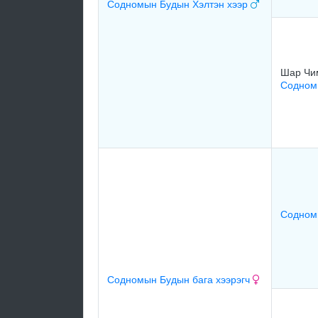
Содномын Будын Хэлтэн хээр
Шар Чи
Содномы
Содном
Содномын Будын бага хээрэгч