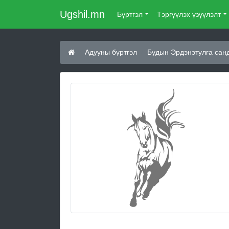
Ugshil.mn
Бүртгэл
Тэргүүлэх үзүүлэлт
Адууны бүртгэл
Будын Эрдэнэтулга санд