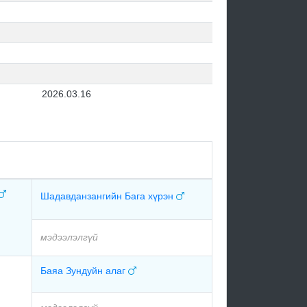
2026.03.16
Шадавданзангийн Бага хүрэн
мэдээлэлгүй
Баяа Зундуйн алаг