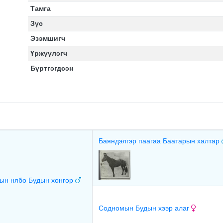
Тамга
Зүс
Эзэмшигч
Үржүүлэгч
Бүртгэгдсэн
Баяндэлгэр паагаа Баатарын халтар
ын нябо Будын хонгор
Содномын Будын хээр алаг