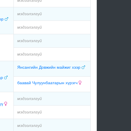
мэдээлэлгүй
мэдээлэлгүй
гор
мэдээлэлгүй
мэдээлэлгүй
мэдээлэлгүй
Янсангийн Довжийн майжиг хээр
ар
баавай Чулуунбаатарын хүрэгч
мэдээлэлгүй
гүү
мэдээлэлгүй
мэдээлэлгүй