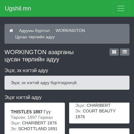
Ugshil.mn
Адууны бүртгэл
WORKINGTON
Цусан төрлийн адуу
WORKINGTON азарганы
цусан төрлийн адуу
Эцэг, эх нэгтэй адуу
Эцэг, эх нэгтэй адуу бүртгэгдээгүй.
Эцэг нэгтэй адуу
Эцэг:
CHARIBERT
Эх:
COURT BEAUTY
THISTLE5 1897
Гүү
1876
Төрсөн: 1897 Герман
Эцэг:
CHARIBERT 1876
Эх:
SCHOTTLAND 1891