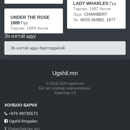
LADY WHARLES
Гүү
Төрсөн: 1887 Англи
Эцэг:
CHARIBERT
UNDER THE ROSE
Эх:
MISS MABEL 1877
1889
Гүү
Төрсөн: 1889 Англи
Эх нэгтэй адуу
Эх нэгтэй адуу бүртгэгдээгүй.
Ugshil.mn
© 2018-2026 Ugshil.mn
Бүх эрх хуулиар хамгаалагдсан.
Хувилбар 2.6
ХОЛБОО БАРИХ
+976 99735573
Ugshil Amgalan
Улаанбаатар хот