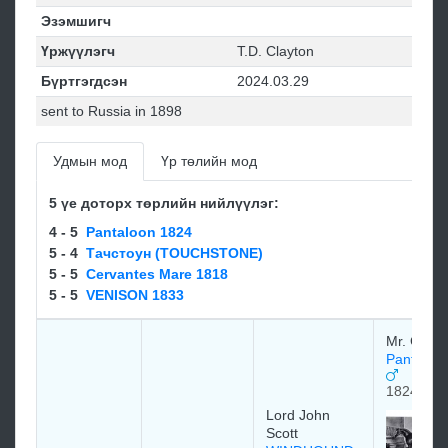
Эзэмшигч
Үржүүлэгч
T.D. Clayton
Бүртгэгдсэн
2024.03.29
sent to Russia in 1898
Удмын мод
Үр төлийн мод
5 үе доторх төрлийн нийлүүлэг:
4 - 5
Pantaloon 1824
5 - 4
Тачстоун (TOUCHSTONE)
5 - 5
Cervantes Mare 1818
5 - 5
VENISON 1833
Mr. Giffar
Pantaloo
1824
Lord John
Scott