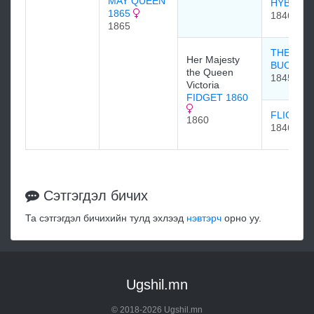
MAY QUEEN
HYBLA 1
1865
1846
1865
THE FA
Her Majesty
BUCK
the Queen
1845
Victoria
FIDGET 1860
FLIGHT 
1860
1846
Сэтгэгдэл бичих
Та сэтгэгдэл бичихийн тулд эхлээд
нэвтэрч
орно уу.
Ugshil.mn
© 2018-2026 Ugshil.mn