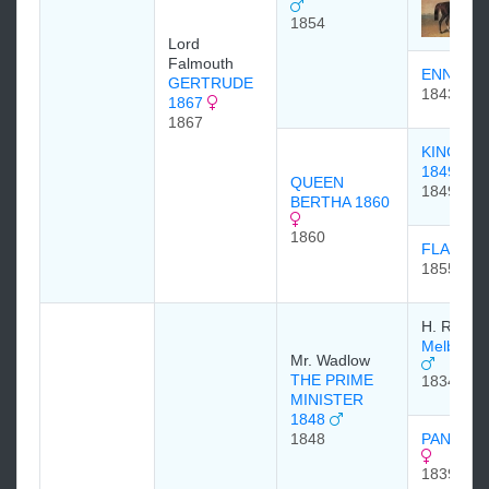
1854
Lord
Falmouth
ENNUI 1
GERTRUDE
1843
1867
1867
KINGST
1849
QUEEN
1849
BERTHA 1860
1860
FLAX 18
1855
H. Robin
Melbourn
Mr. Wadlow
THE PRIME
1834
MINISTER
1848
1848
PANTAL
1839