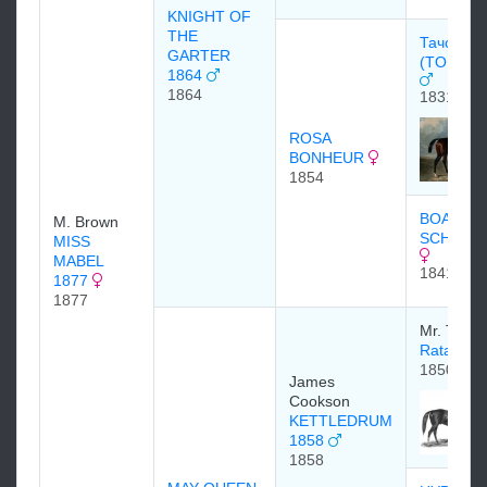
KNIGHT OF
THE
Тачстоун
GARTER
(TOUCH
1864
1864
1831
ROSA
BONHEUR
1854
BOARDI
M. Brown
SCHOOL 
MISS
MABEL
1841
1877
1877
Mr. Theo
Rataplan
1850
James
Cookson
KETTLEDRUM
1858
1858