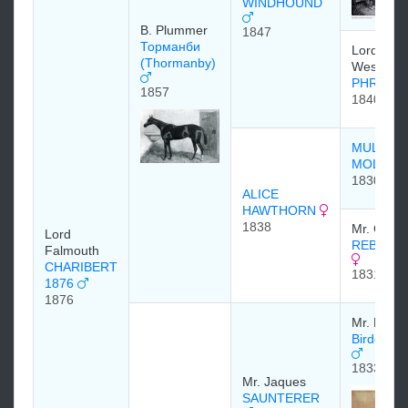
WINDHOUND
B. Plummer
1847
Торманби
Lord
(Thormanby)
Westmins
PHRYNE 
1857
1840
MULEY
MOLOC
1830
ALICE
HAWTHORN
1838
Mr. Cock.
Lord
REBECCA
Falmouth
CHARIBERT
1831
1876
1876
Mr. Hunte
Birdcatch
1833
Mr. Jaques
SAUNTERER