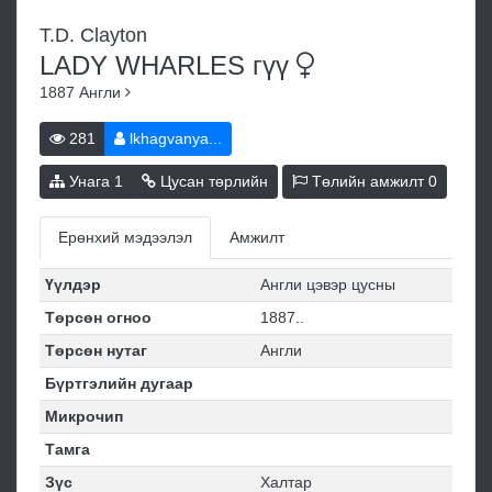
T.D. Clayton
LADY WHARLES
гүү
1887
Англи
281
lkhagvanya...
Унага
1
Цусан төрлийн
Төлийн амжилт
0
Ерөнхий мэдээлэл
Амжилт
Үүлдэр
Англи цэвэр цусны
Төрсөн огноо
1887..
Төрсөн нутаг
Англи
Бүртгэлийн дугаар
Микрочип
Тамга
Зүс
Халтар