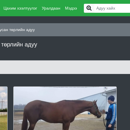
Цахим хээлтүүлэг
Уралдаан
Мэдээ
усан төрлийн адуу
 төрлийн адуу