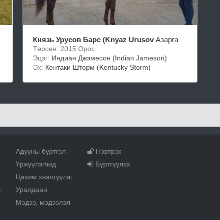
Князь Урусов Барс (Knyaz Urusov
Азарга
Төрсөн: 2015 Орос
Эцэг:
Индиaн Джэмеcoн (Indian Jameson)
Эх:
Кeнтaки Штоpм (Kentucky Storm)
Адууны бүртгэл
Нэвтрэх
Үржүүлэгчид
Бүртгүүлэх
Цахим хээлтүүлэг
Уралдаан
т
Мэдээ, мэдээлэл