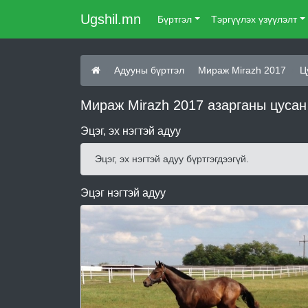
Ugshil.mn
Бүртгэл
Тэргүүлэх үзүүлэлт
Адууны бүртгэл
Мираж Mirazh 2017
Ц
Мираж Mirazh 2017 азарганы цусан
Эцэг, эх нэгтэй адуу
Эцэг, эх нэгтэй адуу бүртгэгдээгүй.
Эцэг нэгтэй адуу