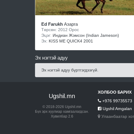
Ed Farukh
Азарга
Төрсөн: 2012 Орос
Эцэг:
Индиан Жэмсон (Indian Jameson)
Эх:
KISS ME QUICK4 2001
Эх нэгтэй адуу
Эх нэгтэй адуу бүртгэгдээгүй.
ХОЛБОО БАРИХ
Ugshil.mn
+976 99735573
© 2018-2026 Ugshil.mn
Ugshil Amgalan
Бүх эрх хуулиар хамгаалагдсан.
Улаанбаатар хо
Хувилбар 2.6