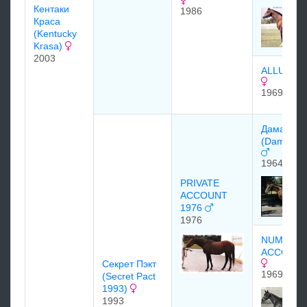
Кентаки
1986
Краса
(Kentucky
Krasa)
2003
ALLUVIAL
1969
Дамаскус
(Damascu
1964
PRIVATE
ACCOUNT
1976
1976
NUMBER
ACCOUNT
Ceкрeт Пэкт
1969
(Secret Pact
1993)
1993