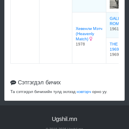
GALLANT
ROMEO
Хeвeнли Mэтч
1961
(Heavenly
Match)
1978
THE BRID
1969
1969
Сэтгэгдэл бичих
Та сэтгэгдэл бичихийн тулд эхлээд
нэвтэрч
орно уу.
Ugshil.mn