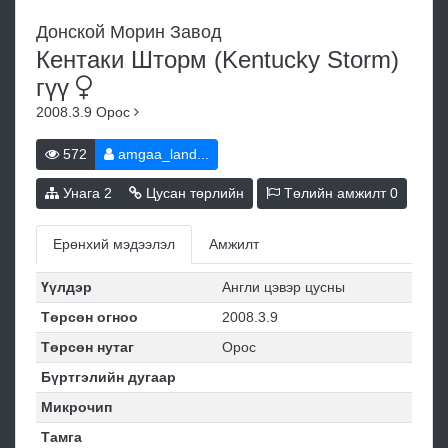
Донской Морин Завод
Кентаки Шторм (Kentucky Storm)
гүү
2008.3.9
Орос
572
amgaa_land...
Унага
2
Цусан төрлийн
Төлийн амжилт
0
Ерөнхий мэдээлэл
Амжилт
Үүлдэр
Англи цэвэр цусны
Төрсөн огноо
2008.3.9
Төрсөн нутаг
Орос
Бүртгэлийн дугаар
Микрочип
Тамга