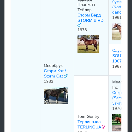
бүжигчин
Плaнкeтт
/Northern
Tэйлoр
dancer/
Сторм Бёрд
1961
STORM BIRD
1978
Саус Оуш
SOUTH O
1967
Овербрук
1967
Сторм Кэт /
Storm Cat
1983
Meadow S
Inc
Секретар
(Secretaria
3титэм9 
1970
Tom Gentry
Терлингьюа
TERLINGUA