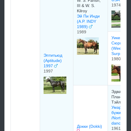
W. S. Farish,
1974
III & W. S.
Kilroy
Эй Пи Инди
(A.P. INDY
1989)
1989
Уикенд
Сюрпрайз
(Weekend
Surprise)
Эптитьюд
1980
(Aptitude)
1997
1997
Эдваpд
Планкетт
Тэйлop
Умардын
бүжигчин
/Northern
dancer/
Докки (Dokki)
1961