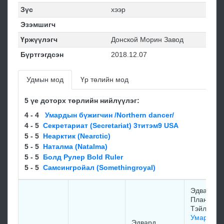
Зүс
хээр
Эзэмшигч
Үржүүлэгч
Донской Морин Завод
Бүртгэгдсэн
2018.12.07
Удмын мод
Үр төлийн мод
5 үе доторх төрлийн нийлүүлэг:
4 - 4
Умардын бүжигчин /Northern dancer/
4 - 5
Секретариат (Secretariat) 3титэм9 USA
5 - 5
Неарктик (Nearctic)
5 - 5
Наталма (Natalma)
5 - 5
Болд Рулер Bold Ruler
5 - 5
Самсингрoйал (Somethingroyal)
Эдваpд
Планкетт
Тэйлop
Умардын
Эдвaрд