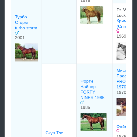
1976
Dr. Willia
Lockridge
Турбо
Кримсон 
Сторм
(Crimson S
turbo storm
1969
2001
Мистер
Проспект
Форти
PROSPE
Найнер
1970
FORTY
1970
NINER 1985
1985
Файл File
Скуп Тзе
1976