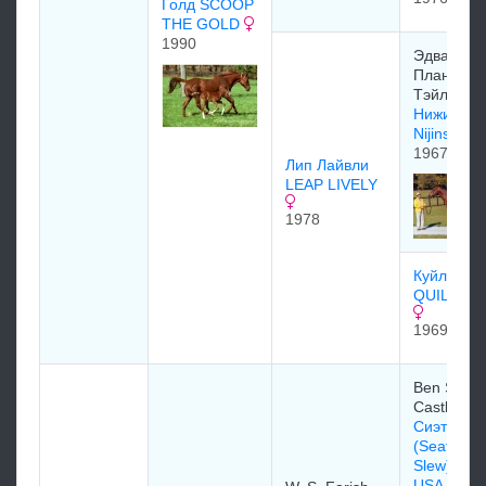
Голд SCOOP
THE GOLD
1990
Эдвapд
Плaнкeтт
Тэйлоp
Нижински
Nijinsky 
1967
Лип Лайвли
LEAP LIVELY
1978
Куйллокуй
QUILLOQ
1969
Ben S.
Castlema
Сиэтл Сл
(Seattle
Slew)3тит
USA