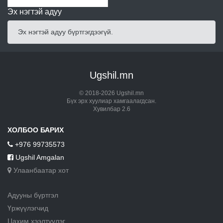
Эх нэгтэй адуу
Эх нэгтэй адуу бүртгэгдээгүй.
Ugshil.mn
© 2018-2026 Ugshil.mn
Бүх эрх хуулиар хамгаалагдсан.
Хувилбар 2.6
ХОЛБОО БАРИХ
+976 99735573
Ugshil Amgalan
Улаанбаатар хот
Адууны бүртгэл
Үржүүлэгчид
Цахим хээлтүүлэг