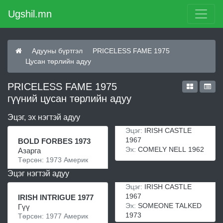
Ugshil.mn
Адууны бүртгэл
PRICELESS FAME 1975
Цусан төрлийн адуу
PRICELESS FAME 1975
гүүний цусан төрлийн адуу
Эцэг, эх нэгтэй адуу
Эцэг:
IRISH CASTLE
1967
BOLD FORBES 1973
Эх:
COMELY NELL 1962
Азарга
Төрсөн: 1973 Америк
Эцэг нэгтэй адуу
Эцэг:
IRISH CASTLE
1967
IRISH INTRIGUE 1977
Эх:
SOMEONE TALKED
Гүү
1973
Төрсөн: 1977 Америк