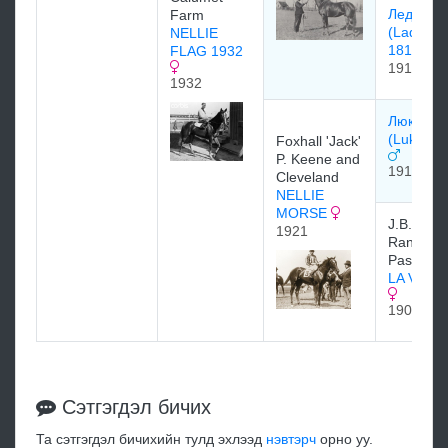
Леди Ко
Farm
(Lady Co
NELLIE
1813
FLAG 1932
1913
1932
Люк Мак
(Luke Mc
Foxhall 'Jack'
P. Keene and
1911
Cleveland
NELLIE
MORSE
J.B. Hagg
1921
Rancho d
Paso
LA VEN
1902
Сэтгэгдэл бичих
Та сэтгэгдэл бичихийн тулд эхлээд
нэвтэрч
орно уу.