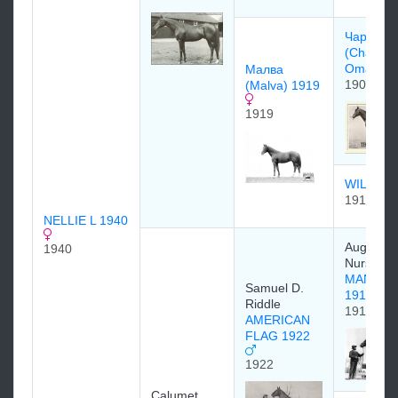
Чаpльз 
(Charles
Omalley
Малва
1907
(Malva) 1919
1919
WILD A
1911
NELLIE L 1940
August B
1940
Nursery 
MAN O' 
Samuel D.
1917
Riddle
1917
AMERICAN
FLAG 1922
1922
Calumet