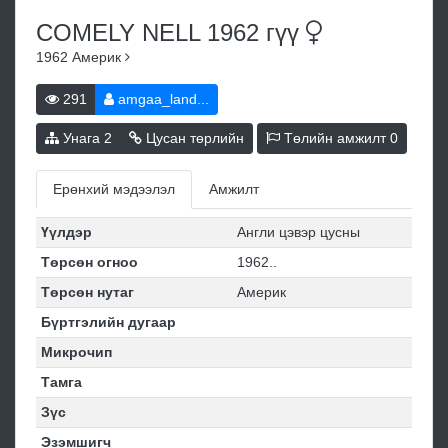
COMELY NELL 1962
гүү
1962
Америк
291
amgaa_land...
Унага
2
Цусан төрлийн
Төлийн амжилт
0
Ерөнхий мэдээлэл
Амжилт
Үүлдэр
Англи цэвэр цусны
Төрсөн огноо
1962..
Төрсөн нутаг
Америк
Бүртгэлийн дугаар
Микрочип
Тамга
Зүс
Эзэмшигч