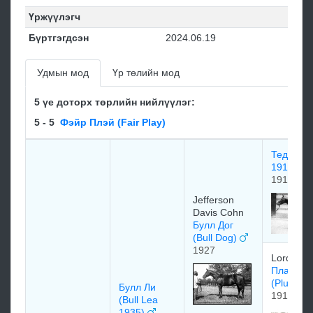
Үржүүлэгч
Бүртгэгдсэн
2024.06.19
Удмын мод
Үр төлийн мод
5 үе доторх төрлийн нийлүүлэг:
5 - 5
Фэйр Плэй (Fair Play)
Тедди Te
1913
1913
Jefferson
Davis Cohn
Булл Дог
(Bull Dog)
1927
Lord Mic
Плаки Л
(Plucky 
Булл Ли
1912
(Bull Lea
1935)