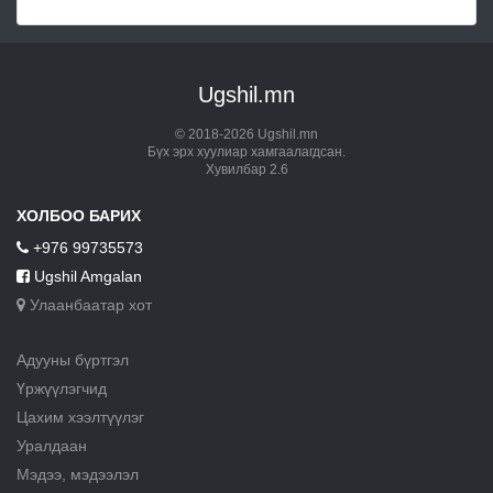
Ugshil.mn
© 2018-2026 Ugshil.mn
Бүх эрх хуулиар хамгаалагдсан.
Хувилбар 2.6
ХОЛБОО БАРИХ
+976 99735573
Ugshil Amgalan
Улаанбаатар хот
Адууны бүртгэл
Үржүүлэгчид
Цахим хээлтүүлэг
Уралдаан
Мэдээ, мэдээлэл