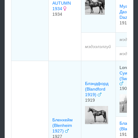
AUTUMN
Муадему
1934
Дази (Mll
1934
Dazie)
1917
мэдээлэ
мэдээлэлгүй
мэдээлэ
Lord Der
Суинфо
(Swynfor
Блэндфорд
1907
(Blandford
1919)
1919
Бленхейм
Бланш
(Blenheim
(Blanche
1927)
1912
1927