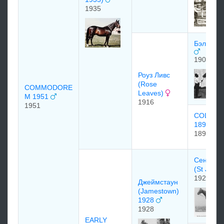
1935
Бэллот (B
1904
Роуз Ливс
(Rose
COMMODORE
Leaves)
M 1951
1916
1951
COLONI
1897
1897
Сент Дж
(St Jame
1921
Джеймстаун
(Jamestown)
1928
1928
EARLY