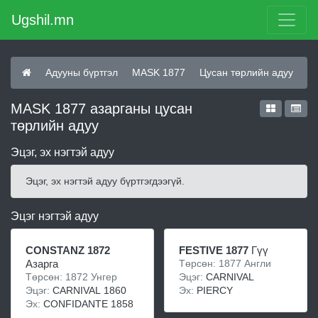
Ugshil.mn
Адууны бүртгэл
MASK 1877
Цусан төрлийн адуу
MASK 1877 азарганы цусан
төрлийн адуу
Эцэг, эх нэгтэй адуу
Эцэг, эх нэгтэй адуу бүртгэгдээгүй.
Эцэг нэгтэй адуу
CONSTANZ 1872
FESTIVE 1877
Гүү
Азарга
Төрсөн: 1877 Англи
Төрсөн: 1872 Унгер
Эцэг:
CARNIVAL
Эцэг:
CARNIVAL 1860
Эх:
PIERCY
Эх:
CONFIDANTE 1858