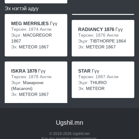
Эх нэгтэй адуу
MEG MERRILIES
Гүү
Төрсөн: 1874 Англи
RADIANCY 1876
Гүү
Эцэг:
MACGREGOR
Төрсөн: 1876 Англи
1867
Эцэг:
TIBTHORPE 1864
Эх:
METEOR 1867
Эх:
METEOR 1867
ISKRA 1878
Гүү
STAR
Гүү
Төрсөн: 1878 Англи
Төрсөн: 1887 Англи
Эцэг:
Макарони
Эцэг:
THURIO
(Macaroni)
Эх:
METEOR
Эх:
METEOR 1867
Ugshil.mn
© 2018-2026 Ugshil.mn
Бүх эрх хуулиар хамгаалагдсан.