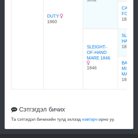
CAMP
FOLLO
DUTY
1838
1860
SLEIGH
HAND
1836
SLEIGHT-
OF-HAND
MARE 1846
BAY
1846
MIDDL
MARE
1839
Сэтгэгдэл бичих
Та сэтгэгдэл бичихийн тулд эхлээд
нэвтэрч
орно уу.