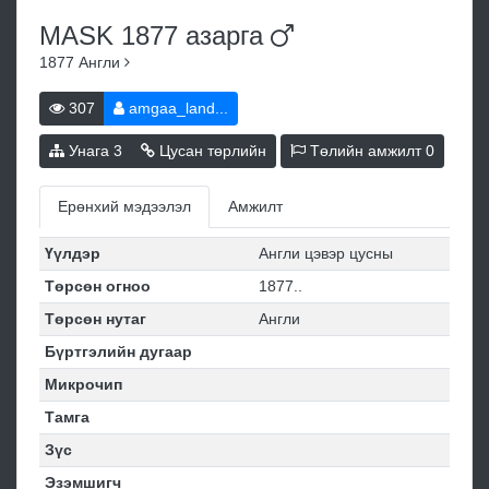
MASK 1877
азарга
1877
Англи
307
amgaa_land...
Унага
3
Цусан төрлийн
Төлийн амжилт
0
Ерөнхий мэдээлэл
Амжилт
Үүлдэр
Англи цэвэр цусны
Төрсөн огноо
1877..
Төрсөн нутаг
Англи
Бүртгэлийн дугаар
Микрочип
Тамга
Зүс
Эзэмшигч