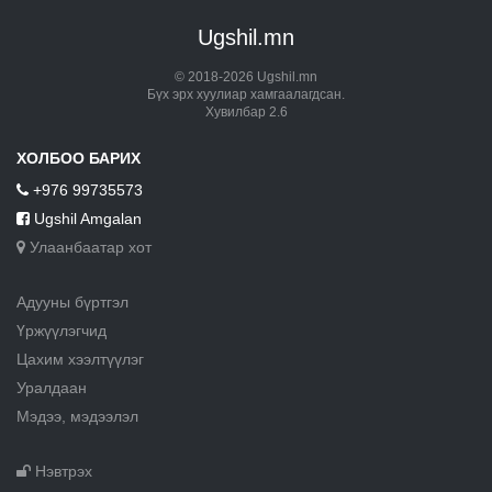
Ugshil.mn
© 2018-2026 Ugshil.mn
Бүх эрх хуулиар хамгаалагдсан.
Хувилбар 2.6
ХОЛБОО БАРИХ
+976 99735573
Ugshil Amgalan
Улаанбаатар хот
Адууны бүртгэл
Үржүүлэгчид
Цахим хээлтүүлэг
Уралдаан
Мэдээ, мэдээлэл
Нэвтрэх