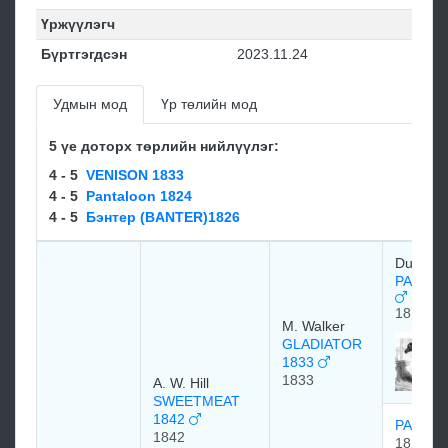
Үржүүлэгч
Бүртгэгдсэн
2023.11.24
Удмын мод
Үр төлийн мод
5 үе доторх төрлийн нийлүүлэг:
4 - 5
VENISON 1833
4 - 5
Pantaloon 1824
4 - 5
Бэнтер (BANTER)1826
Duke of
PARTIS
1811
M. Walker
GLADIATOR
1833
1833
A. W. Hill
SWEETMEAT
1842
PAULIN
1842
1826