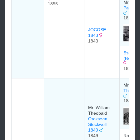
Mr. Giff
1855
Pantalo
1824
JOCOSE
1843
1843
Бэнтер
(BANTE
1826
Mr. Watt
The Bar
1842
Mr. William
Theobald
Стоквелл
Stockwell
1849
1849
Royal St