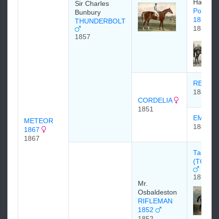
Hampton
Sir Charles
Pocahon
Bunbury
1837
THUNDERBOLT
1837
1857
RED D
1841
CORDELIA
1851
EMILIA
METEOR
1840
1867
1867
Тачстоу
(TOUC
1831
Mr.
Osbaldeston
RIFLEMAN
1852
1852