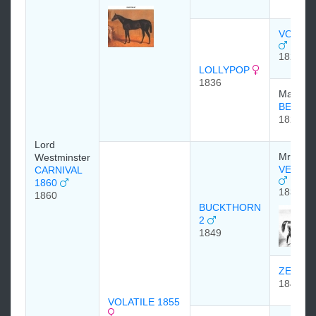
VOLTAI
1826
LOLLYPOP
1836
Major Y
BELIND
1825
Lord
Mr. J. D
Westminster
VENISO
CARNIVAL
1860
1833
1860
BUCKTHORN
2
1849
ZEILA 
1840
VOLATILE 1855