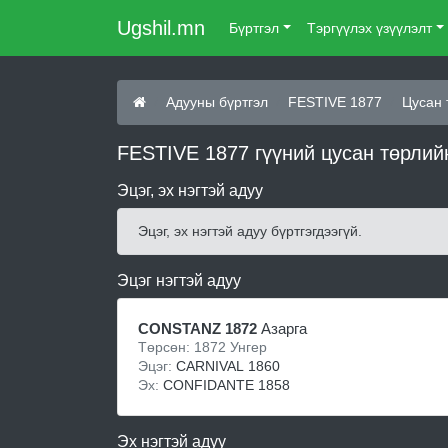
Ugshil.mn
Бүртгэл
Тэргүүлэх үзүүлэлт
Адууны бүртгэл
FESTIVE 1877
Цусан 
FESTIVE 1877 гүүний цусан төрлий
Эцэг, эх нэгтэй адуу
Эцэг, эх нэгтэй адуу бүртгэгдээгүй.
Эцэг нэгтэй адуу
CONSTANZ 1872
Азарга
Төрсөн: 1872 Унгер
Эцэг:
CARNIVAL 1860
Эх:
CONFIDANTE 1858
Эх нэгтэй адуу