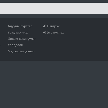
Адууны бүртгэл
Нэвтрэх
Үржүүлэгчид
Бүртгүүлэх
Цахим хээлтүүлэг
Уралдаан
т
Мэдээ, мэдээлэл