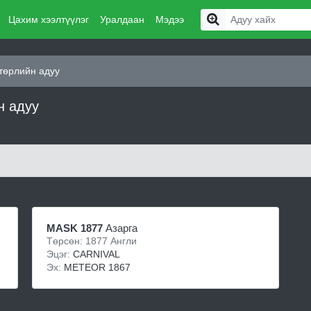
Цахим хээлтүүлэг
Уралдаан
Мэдээ
төрлийн адуу
н адуу
MASK 1877
Азарга
Төрсөн: 1877 Англи
Эцэг:
CARNIVAL
Эх:
METEOR 1867