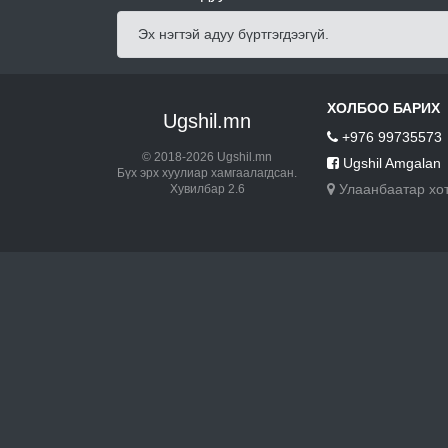
Эх нэгтэй адуу бүртгэгдээгүй.
ХОЛБОО БАРИХ
Ugshil.mn
+976 99735573
© 2018-2026 Ugshil.mn
Ugshil Amgalan
Бүх эрх хуулиар хамгаалагдсан.
Улаанбаатар хо
Хувилбар 2.6