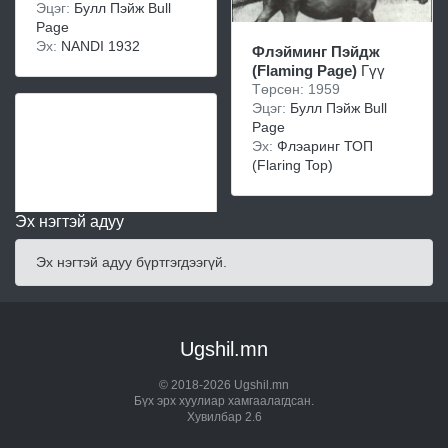
Эцэг:
Булл Пэйж Bull
Page
Эх:
NANDI 1932
Флэйминг Пэйдж
(Flaming Page)
Гүү
Төрсөн: 1959
Эцэг:
Булл Пэйж Bull
Page
Эх:
Флэаринг ТОП
(Flaring Top)
Эх нэгтэй адуу
Эх нэгтэй адуу бүртгэгдээгүй.
Ugshil.mn
© 2018-2026 Ugshil.mn
Бүх эрх хуулиар хамгаалагдсан.
Хувилбар 2.6