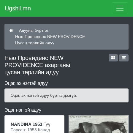
Ugshil.mn
Адууны бүртгэл
Нью Провиденс NEW PROVIDENCE
Цусан төрлийн адуу
Нью Провиденс NEW
PROVIDENCE азарганы
цусан төрлийн адуу
Эцэг, эх нэгтэй адуу
Эцэг, эх нэгтэй адуу бүртгэгдээгүй.
Эцэг нэгтэй адуу
NANDINA 1953
Гүү
Төрсөн: 1953 Канад