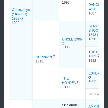
1898
DANCING
WATER
Стимьюлус
1887
(Stimulus)
1922
1922
STAR
SHOOT
1898
1898
UNCLE 1905
1905
THE NIECE
1882
HURAKAN
1882
1911
ESHER 188
THE
1883
HOYDEN
1899
мэдээлэлгү
Sir Samuel
AMPHION