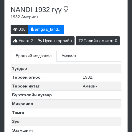
NANDI 1932
гүү
1932
Америк
338
amgaa_land...
Унага
2
Цусан төрлийн
Төлийн амжилт
0
Ерөнхий мэдээлэл
Амжилт
Үүлдэр
-
Төрсөн огноо
1932..
Төрсөн нутаг
Америк
Бүртгэлийн дугаар
Микрочип
Тамга
Зүс
Эзэмшигч