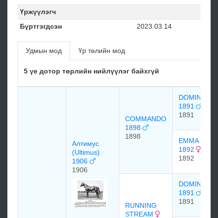
Үржүүлэгч
Бүртгэгдсэн
2023.03.14
Удмын мод
Үр төлийн мод
5 үе дотор төрлийн нийлүүлэг байхгүй
DOMINO
1891
1891
COMMANDO
1898
1898
EMMA C
Алтимус
1892
(Ultimus)
1892
1906
1906
DOMINO
1891
1891
RUNNING
STREAM