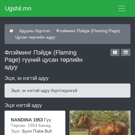
Ugshil.mn
Адууны бүртгэл
Флэйминг Пэйдж (Flaming Page)
Цусан төрлийн адуу
Флэйминг Пэйдж (Flaming
Page) гүүний цусан төрлийн
адуу
Эцэг, эх нэгтэй адуу
Эцэг, эх нэгтэй адуу бүртгэгдээгүй.
Эцэг нэгтэй адуу
NANDINA 1953
Гүү
Төрсөн: 1953 Канад
Эцэг:
Булл Пэйж Bull