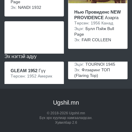
Page
Эх:
NANDI 1932
Нью Провиденс NEW
PROVIDENCE
Азарга
Төрсөн: 1956 Канад
Эцэг:
Булл Пэйж Bull
Page
Эх:
FAIR COLLEEN
Эх нэгтэй адуу
Эцэг:
TOURNOI 1945
Эх:
Флэаринг ТОП
GLEAM 1952
Гүү
(Flaring Top)
Төрсөн: 1952 Америк
Ugshil.mn
© 2018-2026 Ugshil.mn
Бүх эрх хуулиар хамгаалагдсан.
Хувилбар 2.6