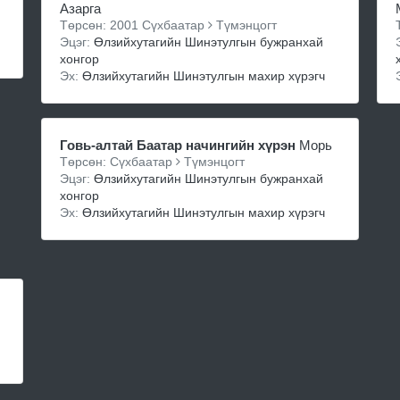
Азарга
Төрсөн: 2001 Сүхбаатар
Түмэнцогт
Эцэг:
Өлзийхутагийн Шинэтулгын бужранхай
хонгор
Эх:
Өлзийхутагийн Шинэтулгын махир хүрэгч
Говь-алтай Баатар начингийн хүрэн
Морь
Төрсөн: Сүхбаатар
Түмэнцогт
Эцэг:
Өлзийхутагийн Шинэтулгын бужранхай
хонгор
Эх:
Өлзийхутагийн Шинэтулгын махир хүрэгч