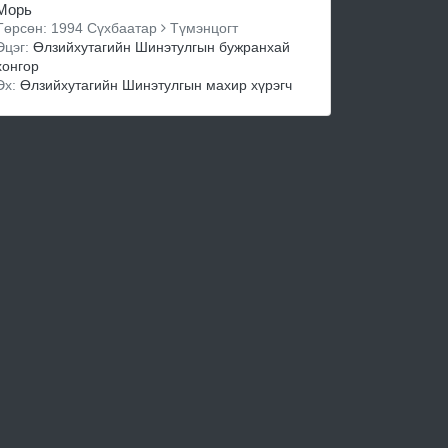
Морь
Төрсөн: 1994 Сүхбаатар
Түмэнцогт
Эцэг:
Өлзийхутагийн Шинэтулгын бужранхай
хонгор
Эх:
Өлзийхутагийн Шинэтулгын махир хүрэгч