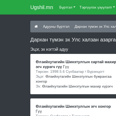
Ugshil.mn
Бүртгэл
Тэргүүлэх үзүүлэлт
Адууны бүртгэл
Дархан түмэн эх Улс ха
Дархан түмэн эх Улс халзан азарг
Эцэг, эх нэгтэй адуу
Өлзийхутагийн Шинэтулгын сартай махи
эгч хүрэгч гүү
Гүү
Төрсөн: 1998.5.6 Сүхбаатар
Бүрэнцогт
Эцэг:
Өлзийхутагийн Шинэтулгын бужрангаа
хонгор
Эх:
Өлзийхутагийн Шинэтулгын махир хүрэгч
Өлзийхутагийн Шинэтулгын эгч хонгор
Гүү