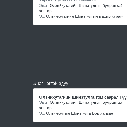
Төрсөн: Сүхбаатар
Түмэнцогт
Эцэг:
Өлзийхутагийн Шинэтулгын бужранхай
хонгор
Эх:
Өлзийхутагийн Шинэтулгын махир хүрэгч
Эцэг нэгтэй адуу
Өлзийхутагийн Шинэтулга том саарал
Гүү
Эцэг:
Өлзийхутагийн Шинэтулгын бужрангаа
хонгор
Эх:
Өлзийхутгын Шинэтулга Бор халзан