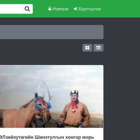
Нэвтрэх
Бүртгүүлэх
ӨЛзийхутагийн Шинэтулгын хонгор морь