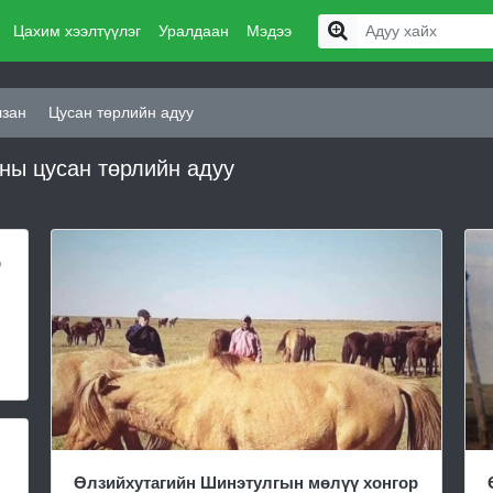
Цахим хээлтүүлэг
Уралдаан
Мэдээ
лзан
Цусан төрлийн адуу
аны цусан төрлийн адуу
р
Өлзийхутагийн Шинэтулгын мөлүү хонгор