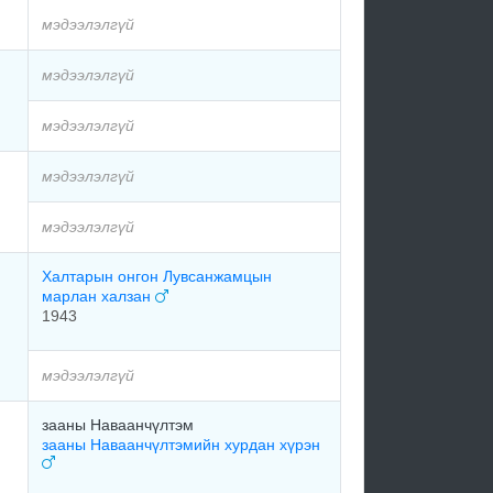
мэдээлэлгүй
мэдээлэлгүй
мэдээлэлгүй
мэдээлэлгүй
мэдээлэлгүй
Халтарын онгон Лувсанжамцын
марлан халзан
1943
мэдээлэлгүй
зааны Наваанчүлтэм
зааны Наваанчүлтэмийн хурдан хүрэн