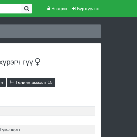
Нэвтрэх
Бүртгүүлэх
хүрэгч
гүү
йн
Төлийн амжилт
15
Түмэнцогт