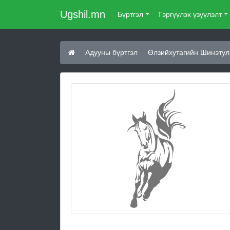
Ugshil.mn
Бүртгэл
Тэргүүлэх үзүүлэлт
Адууны бүртгэл
Өлзийхутагийн Шинэтул