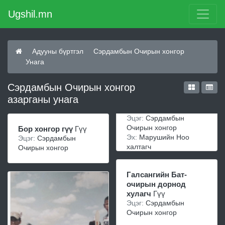
Ugshil.mn
Адууны бүртгэл
Сэрдамбын Очирын хонгор
Унага
Сэрдамбын Очирын хонгор
азарганы унага
Эцэг:
Сэрдамбын
Очирын хонгор
Бор хонгор гүү
Гүү
Эх:
Марушийн Ноо
Эцэг:
Сэрдамбын
халтагч
Очирын хонгор
Галсангийн Бат-
очирын дорнод
хулагч
Гүү
Эцэг:
Сэрдамбын
Очирын хонгор