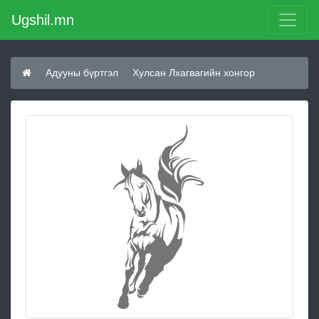
Ugshil.mn
Адууны бүртгэл
Хулсан Лхагвагийн хонгор