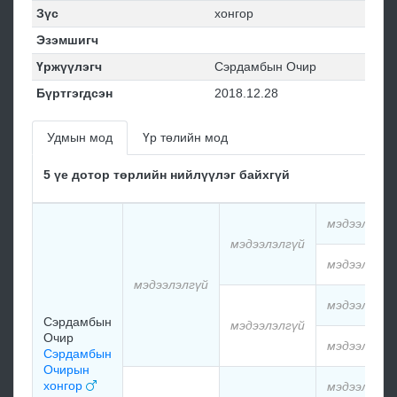
Зүс
хонгор
Эзэмшигч
Үржүүлэгч
Сэрдамбын Очир
Бүртгэгдсэн
2018.12.28
Удмын мод
Үр төлийн мод
5 үе дотор төрлийн нийлүүлэг байхгүй
мэдээлэлгү
мэдээлэлгүй
мэдээлэлгү
мэдээлэлгүй
мэдээлэлгү
Сэрдамбын
мэдээлэлгүй
Очир
мэдээлэлгү
Сэрдамбын
Очирын
хонгор
мэдээлэлгү