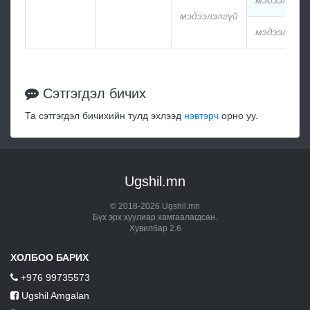
мэдээлэлгү
мэдээлэлгүй
мэдээлэлгү
Сэтгэгдэл бичих
Та сэтгэгдэл бичихийн тулд эхлээд
нэвтэрч
орно уу.
Ugshil.mn
© 2018-2026 Ugshil.mn
Бүх эрх хуулиар хамгаалагдсан.
Хувилбар 2.6
ХОЛБОО БАРИХ
+976 99735573
Ugshil Amgalan