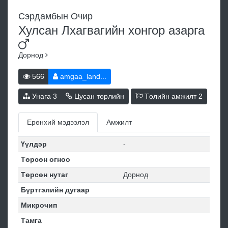
Сэрдамбын Очир
Хулсан Лхагвагийн хонгор
азарга
Дорнод
566
amgaa_land...
Унага
3
Цусан төрлийн
Төлийн амжилт
2
Ерөнхий мэдээлэл
Амжилт
Үүлдэр
-
Төрсөн огноо
Төрсөн нутаг
Дорнод
Бүртгэлийн дугаар
Микрочип
Тамга