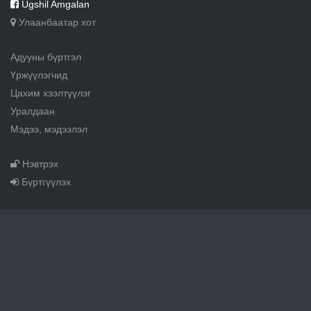
Ugshil Amgalan
Улаанбаатар хот
Адууны бүртгэл
Үржүүлэгчид
Цахим хээлтүүлэг
Уралдаан
Мэдээ, мэдээлэл
Нэвтрэх
Бүртгүүлэх