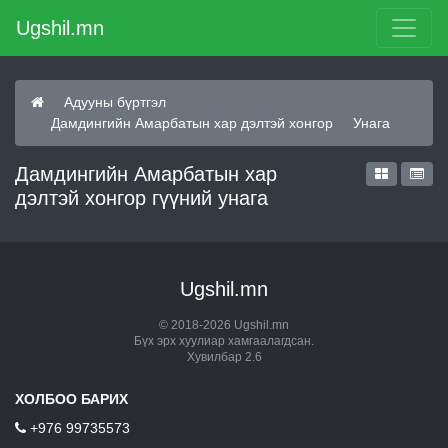
Ugshil.mn
Адууны бүртгэл
Дамдингийн Амарбатын хар дэлтэй хонгор
Унага
Дамдингийн Амарбатын хар
дэлтэй хонгор гүүний унага
Ugshil.mn
© 2018-2026 Ugshil.mn
Бүх эрх хуулиар хамгаалагдсан.
Хувилбар 2.6
ХОЛБОО БАРИХ
+976 99735573