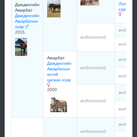
Лоорийн
Дамдингийн
сарт хон
Амарбат
Дамдингийн
Амарбатын
хээр
мэдээлэ
2015
мэдээлэлгүй
мэдээлэ
Амарбат
мэдээлэ
Дамдингийн
мэдээлэлгүй
Амарбатын
өсгий
мэдээлэ
цагаан хээр
2000
мэдээлэ
мэдээлэлгүй
мэдээлэ
мэдээлэ
мэдээлэлгүй