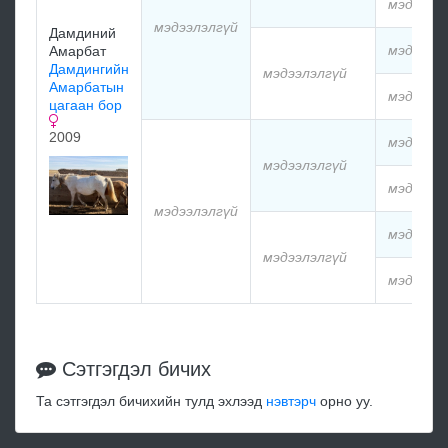
мэдээлэ
мэдээлэлгүй
Дамдиний
мэдээлэ
Амарбат
Дамдингийн
мэдээлэлгүй
Амарбатын
мэдээлэ
цагаан бор
2009
мэдээлэ
мэдээлэлгүй
мэдээлэ
мэдээлэлгүй
мэдээлэ
мэдээлэлгүй
мэдээлэ
Сэтгэгдэл бичих
Та сэтгэгдэл бичихийн тулд эхлээд
нэвтэрч
орно уу.