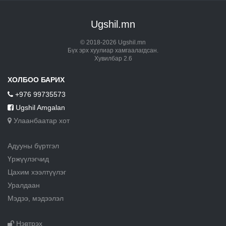
Ugshil.mn
© 2018-2026 Ugshil.mn
Бүх эрх хуулиар хамгаалагдсан.
Хувилбар 2.6
ХОЛБОО БАРИХ
+976 99735573
Ugshil Amgalan
Улаанбаатар хот
Адууны бүртгэл
Үржүүлэгчид
Цахим хээлтүүлэг
Уралдаан
Мэдээ, мэдээлэл
Нэвтрэх