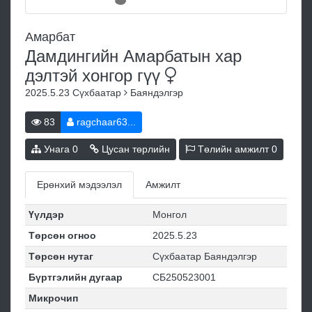
Амарбат
Дамдингийн Амарбатын хар
дэлтэй хонгор
гүү
2025.5.23
Сүхбаатар
Баяндэлгэр
83
ragchaar63...
Унага
0
Цусан төрлийн
Төлийн амжилт
0
Ерөнхий мэдээлэл
Амжилт
Үүлдэр
Монгол
Төрсөн огноо
2025.5.23
Төрсөн нутаг
Сүхбаатар Баяндэлгэр
Бүртгэлийн дугаар
СБ250523001
Микрочип