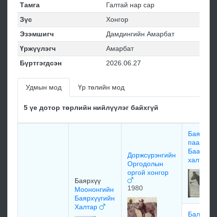
Тамга
Галтай нар сар
Зүс
Хонгор
Эзэмшигч
Дамдингийн Амарбат
Үржүүлэгч
Амарбат
Бүртгэгдсэн
2026.06.27
Удмын мод
Үр төлийн мод
5 үе дотор төрлийн нийлүүлэг байхгүй
Баяндэл
паагаа
Баатары
Доржсүрэнгийн
халтар
Оргодолын
оргой хонгор
Баярхүү
1980
Моононгийн
Баярхүүгийн
Халтар
Балжиры