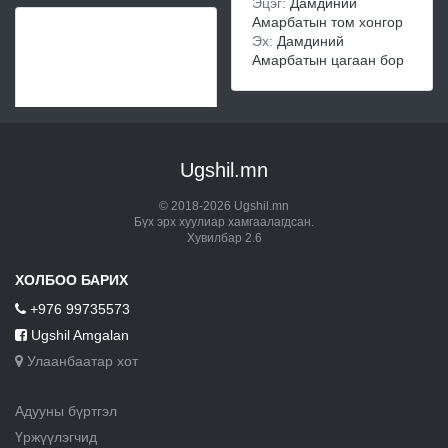
Эцэг:
Дамдиний
Амарбатын том хонгор
Эх:
Дамдиний
Амарбатын цагаан бор
Ugshil.mn
© 2018-2026 Ugshil.mn
Бүх эрх хуулиар хамгаалагдсан.
Хувилбар 2.6
ХОЛБОО БАРИХ
+976 99735573
Ugshil Amgalan
Улаанбаатар хот
Адууны бүртгэл
Үржүүлэгчид