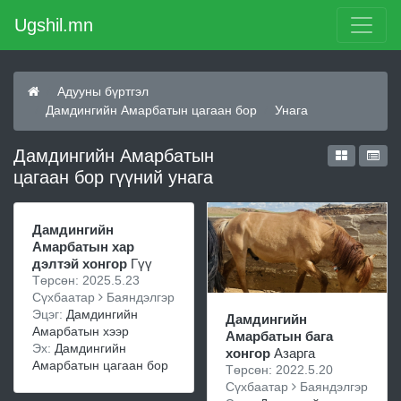
Ugshil.mn
Адууны бүртгэл
Дамдингийн Амарбатын цагаан бор
Унага
Дамдингийн Амарбатын
цагаан бор гүүний унага
Дамдингийн
Амарбатын хар
дэлтэй хонгор
Гүү
Төрсөн: 2025.5.23
Сүхбаатар
Баяндэлгэр
Эцэг:
Дамдингийн
Дамдингийн
Амарбатын хээр
Амарбатын бага
Эх:
Дамдингийн
хонгор
Азарга
Амарбатын цагаан бор
Төрсөн: 2022.5.20
Сүхбаатар
Баяндэлгэр