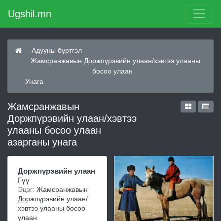
Ugshil.mn
Адууны бүртгэл
Жамсранжавын Доржпүрэвийн улаан/хэвтээ улааны
босоо улаан
Унага
Жамсранжавын
Доржпүрэвийн улаан/хэвтээ
улааны босоо улаан
азарганы унага
Доржпүрэвийн улаан
Гүү
Эцэг:
Жамсранжавын
Доржпүрэвийн улаан/
хэвтээ улааны босоо
улаан