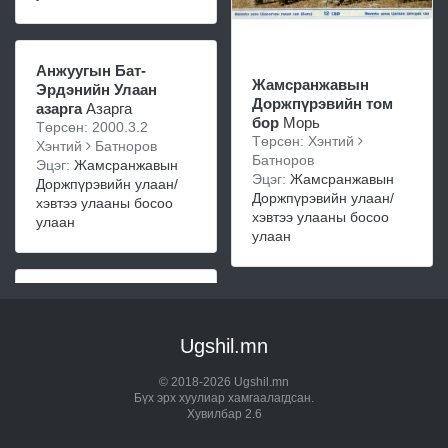
Анжуугын Бат-
Жамсранжавын
Эрдэнийн Улаан
Доржпүрэвийн том
азарга
Азарга
бор
Морь
Төрсөн: 2000.3.2
Төрсөн: Хэнтий
Хэнтий
Батноров
Батноров
Эцэг:
Жамсранжавын
Эцэг:
Жамсранжавын
Доржпүрэвийн улаан/
Доржпүрэвийн улаан/
хэвтээ улааны босоо
хэвтээ улааны босоо
улаан
улаан
Ugshil.mn
© 2018-2026 Ugshil.mn
Бүх эрх хуулиар хамгаалагдсан.
Хувилбар 2.6