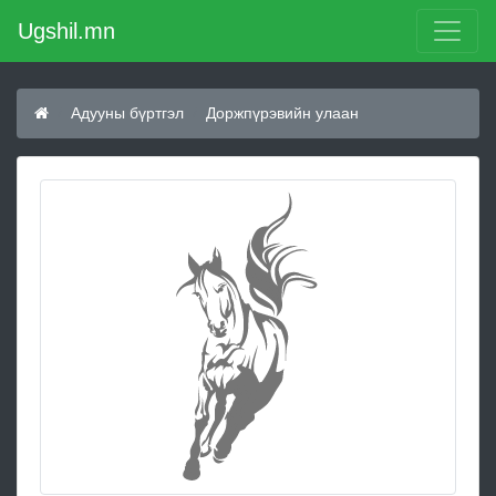
Ugshil.mn
Адууны бүртгэл
Доржпүрэвийн улаан