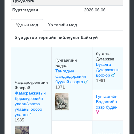
Үржүүлэгч
Бүртгэгдсэн
2026.06.06
Удмын мод
Үр төлийн мод
5 үе дотор төрлийн нийлүүлэг байхгүй
бугалга
мэ
Дугаржав
Гунгаагийн
Бугалга
Бадаа
Дугаржавын
Тангадын
цоохор
Сандагдоржийн
мэ
1961
буудай азарга
Чагдарсүрэнгийн
1971
Жасрай
Жамсранжавын
Гунгаагийн
мэ
Доржпүрэвийн
Бадаагийн
улаан/хэвтээ
хээр будан
улааны босоо
мэ
улаан
1985
мэ