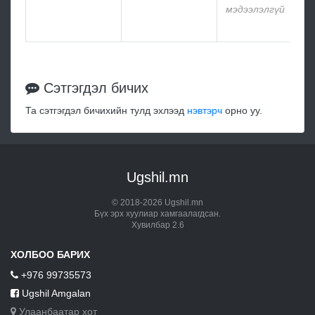
мэдээлэлгүй
мэ
Сэтгэгдэл бичих
Та сэтгэгдэл бичихийн тулд эхлээд
нэвтэрч
орно уу.
Ugshil.mn
© 2018-2026 Ugshil.mn
Бүх эрх хуулиар хамгаалагдсан.
Хувилбар 2.6
ХОЛБОО БАРИХ
+976 99735573
Ugshil Amgalan
Улаанбаатар хот