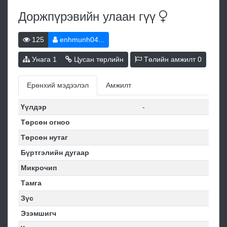
Доржпүрэвийн улаан
гүү
125
enhmunh04...
Унага
1
Цусан төрлийн
Төлийн амжилт
0
Ерөнхий мэдээлэл
Амжилт
Үүлдэр
-
Төрсөн огноо
Төрсөн нутаг
Бүртгэлийн дугаар
Микрочип
Тамга
Зүс
Эзэмшигч