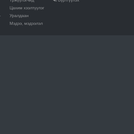
Үржүүлэгчид
Бүртгүүлэх
Цахим хээлтүүлэг
Уралдаан
т
Мэдээ, мэдээлэл