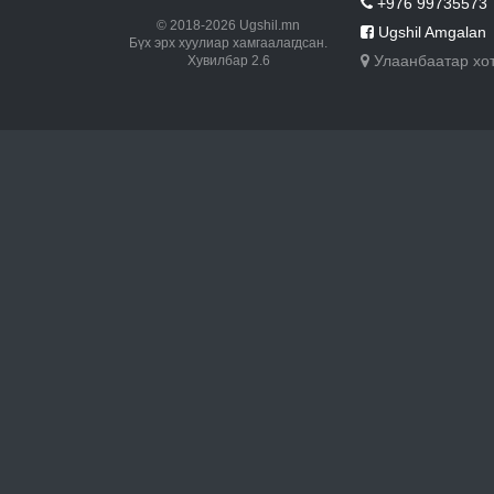
+976 99735573
© 2018-2026 Ugshil.mn
Ugshil Amgalan
Бүх эрх хуулиар хамгаалагдсан.
Улаанбаатар хо
Хувилбар 2.6