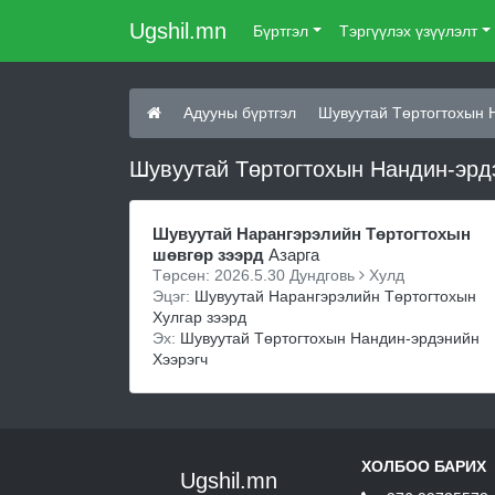
Ugshil.mn
Бүртгэл
Тэргүүлэх үзүүлэлт
Адууны бүртгэл
Шувуутай Төртогтохын 
Шувуутай Төртогтохын Нандин-эрдэ
Шувуутай Нарангэрэлийн Төртогтохын
шөвгөр зээрд
Азарга
Төрсөн: 2026.5.30 Дундговь
Хулд
Эцэг:
Шувуутай Нарангэрэлийн Төртогтохын
Хулгар зээрд
Эх:
Шувуутай Төртогтохын Нандин-эрдэнийн
Хээрэгч
ХОЛБОО БАРИХ
Ugshil.mn