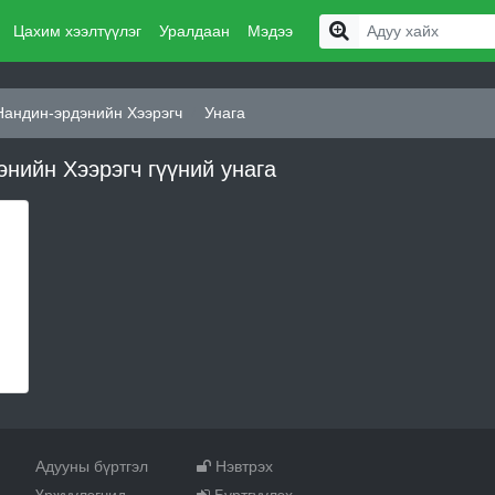
Цахим хээлтүүлэг
Уралдаан
Мэдээ
Нандин-эрдэнийн Хээрэгч
Унага
нийн Хээрэгч гүүний унага
Адууны бүртгэл
Нэвтрэх