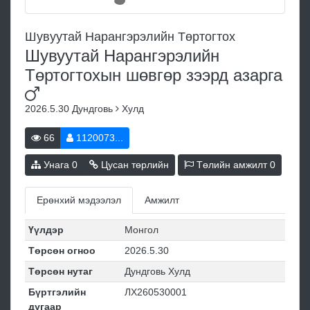
Шувуутай Нарангэрэлийн Төртогтох
Шувуутай Нарангэрэлийн
Төртогтохын шөвгөр зээрд
азарга
2026.5.30
Дундговь
Хулд
66
1120073...
Унага
0
Цусан төрлийн
Төлийн амжилт
0
Ерөнхий мэдээлэл
Амжилт
Үүлдэр
Монгол
Төрсөн огноо
2026.5.30
Төрсөн нутаг
Дундговь Хулд
Бүртгэлийн
ЛХ260530001
дугаар