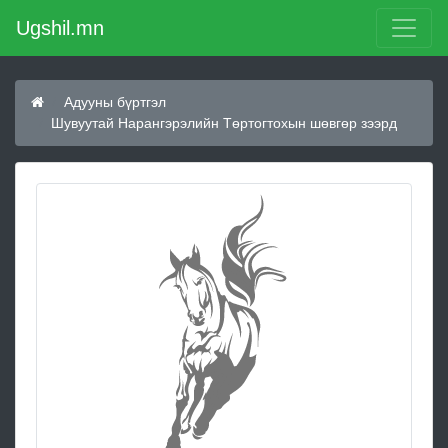
Ugshil.mn
Адууны бүртгэл
Шувуутай Нарангэрэлийн Төртогтохын шөвгөр зээрд