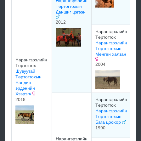
Нарангэрэлийн
Тө
Төртогтохын
Ба
Даншиг цэгээн
19
2012
Нарангэрэлийн
Чү
Төртогтох
Эр
Нарангэрэлийн
ши
Төртогтохын
20
Мөнгөн халзан
Нарангэрэлийн
2004
Төртогтох
На
Шувуутай
Тө
Төртогтохын
Дү
Нандин-
ха
эрдэнийн
Хээрэгч
2018
Нарангэрэлийн
На
Төртогтох
Тө
Нарангэрэлийн
То
Төртогтохын
Бага цоохор
1990
мэ
Нарангэрэлийн