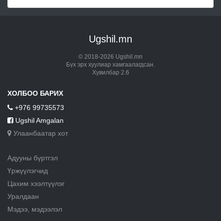
Ugshil.mn
© 2018-2026 Ugshil.mn
Бүх эрх хуулиар хамгаалагдсан.
Хувилбар 2.6
ХОЛБОО БАРИХ
+976 99735573
Ugshil Amgalan
Улаанбаатар хот
Адууны бүртгэл
Үржүүлэгчид
Цахим хээлтүүлэг
Уралдаан
Мэдээ, мэдээлэл