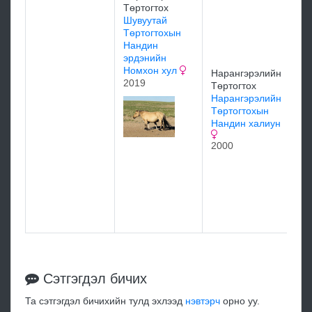
Төртогтох
Су
Шувуутай
Тө
Төртогтохын
На
Нандин
Тө
эрдэнийн
Ал
Номхон хул
19
Нарангэрэлийн
2019
Төртогтох
Нарангэрэлийн
Төртогтохын
Нандин халиун
2000
На
Тө
На
Тө
Са
20
Сэтгэгдэл бичих
Та сэтгэгдэл бичихийн тулд эхлээд
нэвтэрч
орно уу.