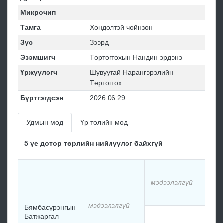
Микрочип
Тамга
Хөндөлтэй чойнзон
Зүс
Зээрд
Эзэмшигч
Төртогтохын Нандин эрдэнэ
Үржүүлэгч
Шувуутай Нарангэрэлийн
Төртогтох
Бүртгэгдсэн
2026.06.29
Удмын мод
Үр төлийн мод
5 үе дотор төрлийн нийлүүлэг байхгүй
мэ
мэдээлэлгүй
мэ
мэдээлэлгүй
Бямбасүрэнгын
Батжаргал
мэ