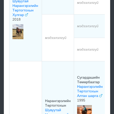
Шувуутай
мэдээлэлгүй
Нарангэрэлийн
мэ
Төртогтохын
Хулгар
2018
мэ
мэдээлэлгүй
мэ
мэдээлэлгүй
мэ
мэдээлэлгүй
мэ
Су
Тө
Жа
Сугардашийн
Мө
Төмөрбаатар
ца
Нарангэрэлийн
19
Төртогтохын
Алтан шарга
1995
Нарангэрэлийн
Су
Төртогтохын
Тө
Шувуутай
Су