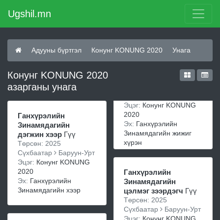
Ugshil.mn
Адууны бүртгэл
Конунг KONUNG 2020
Унага
Конунг KONUNG 2020
азарганы унага
Эцэг:
Конунг KONUNG
2020
Ганхүрэлийн
Эх:
Ганхүрэлийн
Зинамядагийн
Зинамядагийн жижиг
дэгжин хээр
Гүү
хүрэн
Төрсөн: 2025
Сүхбаатар
Баруун-Урт
Эцэг:
Конунг KONUNG
2020
Ганхүрэлийн
Эх:
Ганхүрэлийн
Зинамядагийн
Зинамядагийн хээр
цэлмэг зээрдэгч
Гүү
Төрсөн: 2025
Сүхбаатар
Баруун-Урт
Эцэг:
Конунг KONUNG