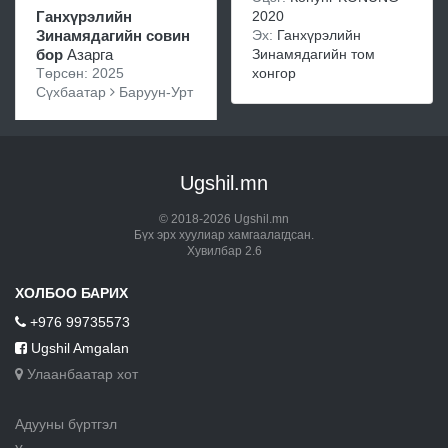
2020
Ганхүрэлийн
Эх:
Ганхүрэлийн
Зинамядагийн совин
Зинамядагийн том
бор
Азарга
хонгор
Төрсөн: 2025
Сүхбаатар
Баруун-Урт
Ugshil.mn
© 2018-2026 Ugshil.mn
Бүх эрх хуулиар хамгаалагдсан.
Хувилбар 2.6
ХОЛБОО БАРИХ
+976 99735573
Ugshil Amgalan
Улаанбаатар хот
Адууны бүртгэл