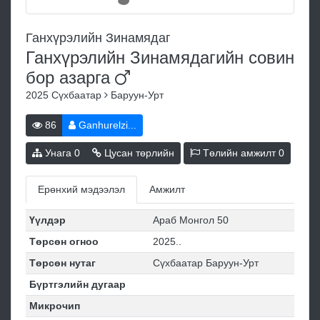
Ганхүрэлийн Зинамядаг
Ганхүрэлийн Зинамядагийн совин
бор
азарга
2025
Сүхбаатар
Баруун-Урт
86
Ganhurelzi...
Унага
0
Цусан төрлийн
Төлийн амжилт
0
Ерөнхий мэдээлэл
Амжилт
Үүлдэр
Араб Монгол 50
Төрсөн огноо
2025..
Төрсөн нутаг
Сүхбаатар Баруун-Урт
Бүртгэлийн дугаар
Микрочип