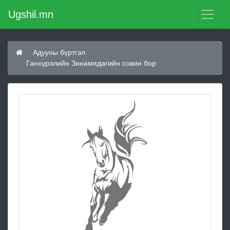
Ugshil.mn
Адууны бүртгэл
Ганхүрэлийн Зинамядагийн совин бор