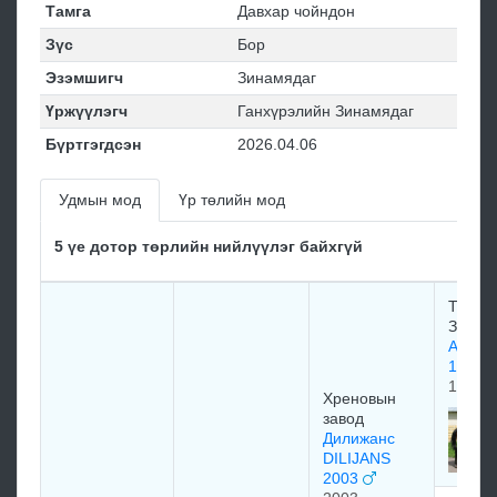
Тамга
Давхар чойндон
Зүс
Бор
Эзэмшигч
Зинамядаг
Үржүүлэгч
Ганхүрэлийн Зинамядаг
Бүртгэгдсэн
2026.04.06
Удмын мод
Үр төлийн мод
5 үе дотор төрлийн нийлүүлэг байхгүй
Терск
Завод
Анчар
1981
1981
Хреновын
завод
Дилижанс
DILIJANS
2003