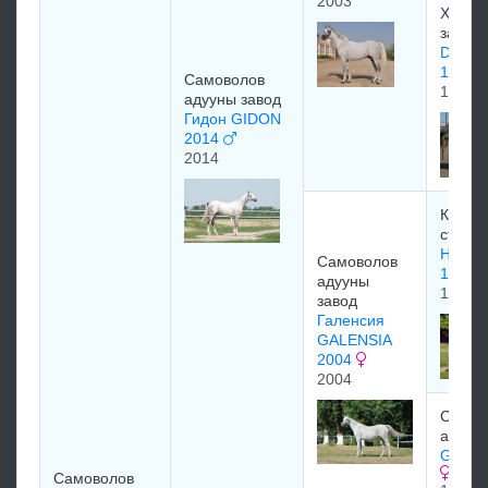
2003
Хрено
завод
Diplom
1985
Самоволов
1985
адууны завод
Гидон GIDON
2014
2014
Кубан
стад
Наган
Самоволов
1988
адууны
1988
завод
Галенсия
GALENSIA
2004
2004
Самов
адуун
GERDA
Самоволов