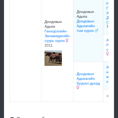
Нийгэ
Гөлгө
Дондовын
Хээр/
Адьяа
Дугар
Дондовын
Дондовын
Адьяагийн
1990
Адьяа
том хүрэн
Ганхүрэлийн
Зинамядагийн
Адуу
суурь хүрэн
Нийгэ
2011
сартай
Адуу
нийгэ
Дондовын
мойно
Адьяагийн
халза
буурал духад
мэдээ