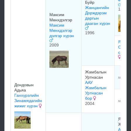
Буйр
Жанцангийн
1986
Дорждэрэм
Максим
даргын
Мөнхдэлгэр
дааган хүрэн
Максим
Мөнхдэлгэр
1996
дэлгэр хүрэн
Ядам
2009
Санжа
сартай
Жамбалын
Уртнасан
мэдээ
ААУ
Дондовын
Жамбалын
Адьяа
Уртнасан
Ганхүрэлийн
бор
Зинамядагийн
мэдээ
2004
жижиг хүрэн
Ядам
Жамб
Адуу