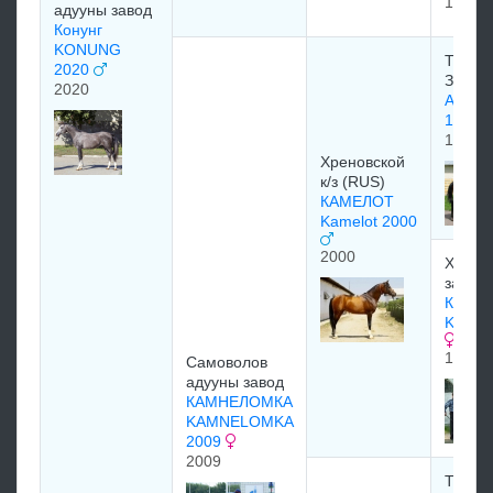
1990
адууны завод
Конунг
KONUNG
Терск
2020
Завод
2020
Анчар
1981
1981
Хреновской
к/з (RUS)
КАМЕЛОТ
Kamelot 2000
2000
Хрено
завод
Камея
Kamey
1987
Самоволов
адууны завод
КАМНЕЛОМКА
KAMNELOMKA
2009
2009
Терск