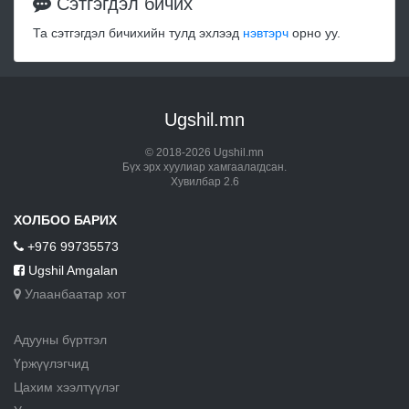
Сэтгэгдэл бичих
Та сэтгэгдэл бичихийн тулд эхлээд
нэвтэрч
орно уу.
Ugshil.mn
© 2018-2026 Ugshil.mn
Бүх эрх хуулиар хамгаалагдсан.
Хувилбар 2.6
ХОЛБОО БАРИХ
+976 99735573
Ugshil Amgalan
Улаанбаатар хот
Адууны бүртгэл
Үржүүлэгчид
Цахим хээлтүүлэг