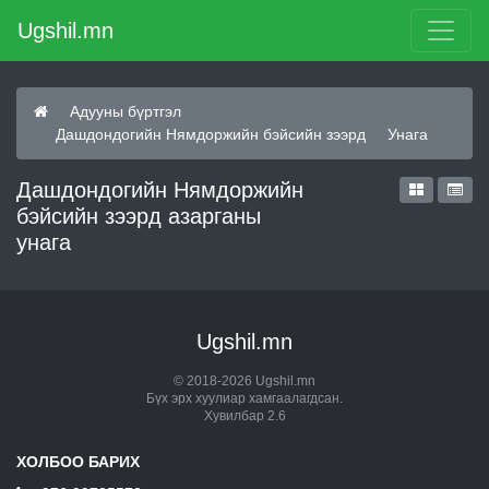
Ugshil.mn
Адууны бүртгэл
Дашдондогийн Нямдоржийн бэйсийн зээрд
Унага
Дашдондогийн Нямдоржийн
бэйсийн зээрд азарганы
унага
Ugshil.mn
© 2018-2026 Ugshil.mn
Бүх эрх хуулиар хамгаалагдсан.
Хувилбар 2.6
ХОЛБОО БАРИХ