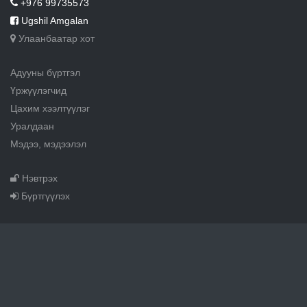
+976 99735573
Ugshil Amgalan
Улаанбаатар хот
Адууны бүртгэл
Үржүүлэгчид
Цахим хээлтүүлэг
Уралдаан
Мэдээ, мэдээлэл
Нэвтрэх
Бүртгүүлэх