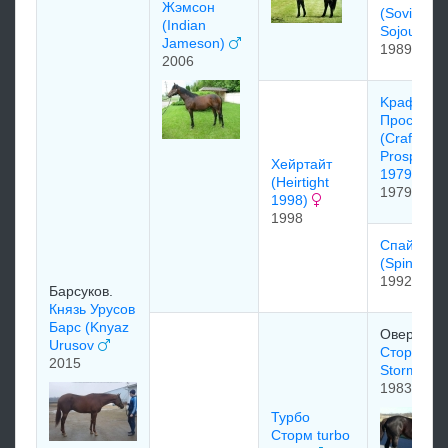
Жэмсон
(Soviet
(Indian
Sojourn)
Jameson)
1989
2006
Kрaфти
Прocпект
(Crafty
Prospecto
Хейpтaйт
1979)
(Heirtight
1979
1998)
1998
Спaйнeт
(Spinet)
1992
Барсуков.
Князь Урусов
Барс (Knyaz
Овербрук
Urusov
Сторм Кэт
2015
Storm Cat
1983
Турбо
Сторм turbo