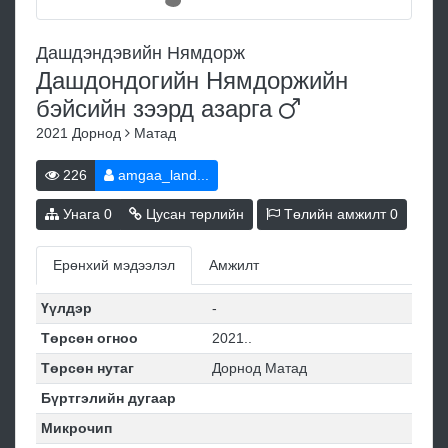
Дашдэндэвийн Нямдорж
Дашдондогийн Нямдоржийн
бэйсийн зээрд
азарга
2021
Дорнод
Матад
226
amgaa_land...
Унага
0
Цусан төрлийн
Төлийн амжилт
0
Ерөнхий мэдээлэл
Амжилт
Үүлдэр
-
Төрсөн огноо
2021..
Төрсөн нутаг
Дорнод Матад
Бүртгэлийн дугаар
Микрочип