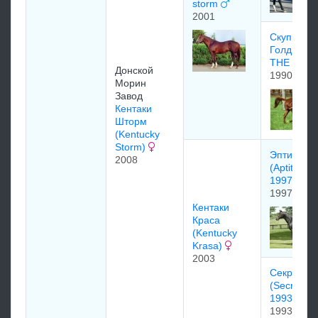
storm
2001
Скуп Тзе
Голд SCO
THE GOL
Донской
1990
Морин
Завод
Кентаки
Шторм
(Kentucky
Storm)
Эптитьюд
2008
(Aptitude)
1997
1997
Кентаки
Краса
(Kentucky
Krasa)
2003
Ceкрeт Пэ
(Secret Pa
1993)
1993