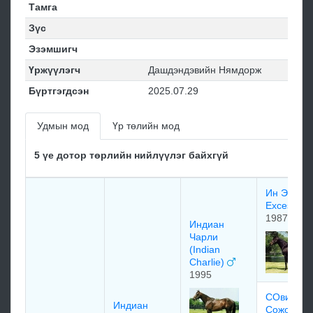
Тамга
Зүс
Эзэмшигч
Үржүүлэгч
Дашдэндэвийн Нямдорж
Бүртгэгдсэн
2025.07.29
Удмын мод
Үр төлийн мод
5 үе дотор төрлийн нийлүүлэг байхгүй
Ин Эксесс
Excess
1987
Индиан
Чарли
(Indian
Charlie)
1995
СОвиет
Индиан
Сожорн