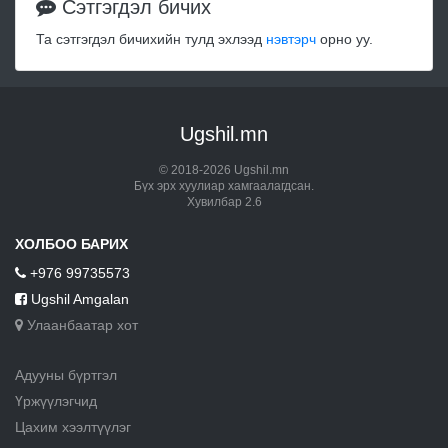
Сэтгэгдэл бичих
Та сэтгэгдэл бичихийн тулд эхлээд
нэвтэрч
орно уу.
Ugshil.mn
© 2018-2026 Ugshil.mn
Бүх эрх хуулиар хамгаалагдсан.
Хувилбар 2.6
ХОЛБОО БАРИХ
+976 99735573
Ugshil Amgalan
Улаанбаатар хот
Адууны бүртгэл
Үржүүлэгчид
Цахим хээлтүүлэг