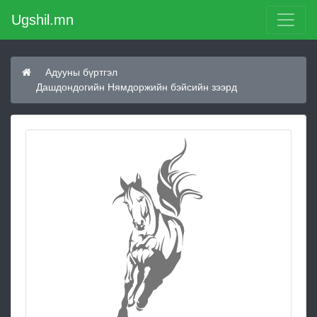
Ugshil.mn
Адууны бүртгэл
Дашдондогийн Нямдоржийн бэйсийн зээрд