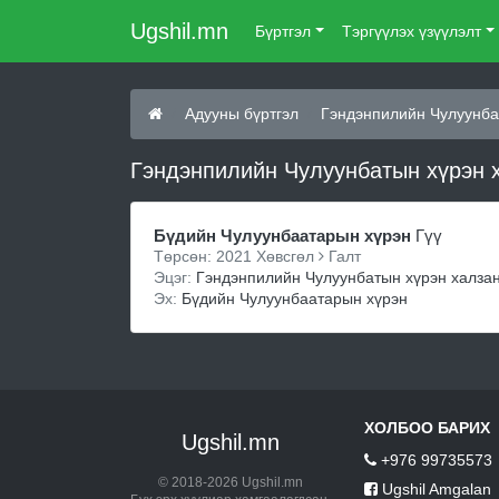
Ugshil.mn
Бүртгэл
Тэргүүлэх үзүүлэлт
Адууны бүртгэл
Гэндэнпилийн Чулуунба
Гэндэнпилийн Чулуунбатын хүрэн х
Бүдийн Чулуунбаатарын хүрэн
Гүү
Төрсөн: 2021 Хөвсгөл
Галт
Эцэг:
Гэндэнпилийн Чулуунбатын хүрэн халза
Эх:
Бүдийн Чулуунбаатарын хүрэн
ХОЛБОО БАРИХ
Ugshil.mn
+976 99735573
© 2018-2026 Ugshil.mn
Ugshil Amgalan