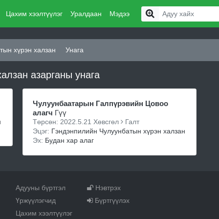
Цахим хээлтүүлэг
Уралдаан
Мэдээ
тын хүрэн халзан
Унага
алзан азарганы унага
Чулуунбаатарын Галпүрэвийн Цовоо
алагч
Гүү
н
Төрсөн: 2022.5.21 Хөвсгөл
Галт
Эцэг:
Гэндэнпилийн Чулуунбатын хүрэн халзан
Эх:
Будан хар алаг
Адууны бүртгэл
Нэвтрэх
Үржүүлэгчид
Бүртгүүлэх
Цахим хээлтүүлэг