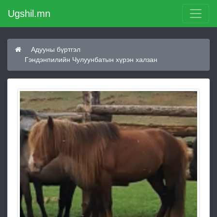
Ugshil.mn
Адууны бүртгэл
Гэндэнпилийн Чулуунбатын хүрэн халзан