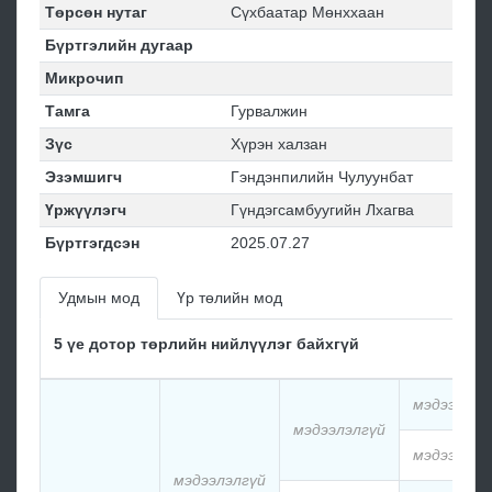
Төрсөн нутаг
Сүхбаатар Мөнххаан
Бүртгэлийн дугаар
Микрочип
Тамга
Гурвалжин
Зүс
Хүрэн халзан
Эзэмшигч
Гэндэнпилийн Чулуунбат
Үржүүлэгч
Гүндэгсамбуугийн Лхагва
Бүртгэгдсэн
2025.07.27
Удмын мод
Үр төлийн мод
5 үе дотор төрлийн нийлүүлэг байхгүй
мэдээлэлг
мэдээлэлгүй
мэдээлэлг
мэдээлэлгүй