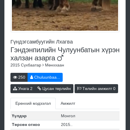
Гүндэгсамбуугийн Лхагва
Гэндэнпилийн Чулуунбатын хүрэн
халзан
азарга
2015
Сүхбаатар
Мөнххаан
250
Chuluunbaa...
Унага
2
Цусан төрлийн
Төлийн амжилт
0
Ерөнхий мэдээлэл
Амжилт
Үүлдэр
Монгол
Төрсөн огноо
2015..