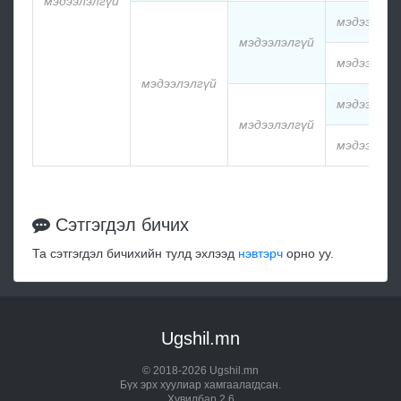
мэдээлэлгүй
мэдээлэлг
мэдээлэлгүй
мэдээлэлг
мэдээлэлгүй
мэдээлэлг
мэдээлэлгүй
мэдээлэлг
Сэтгэгдэл бичих
Та сэтгэгдэл бичихийн тулд эхлээд
нэвтэрч
орно уу.
Ugshil.mn
© 2018-2026 Ugshil.mn
Бүх эрх хуулиар хамгаалагдсан.
Хувилбар 2.6