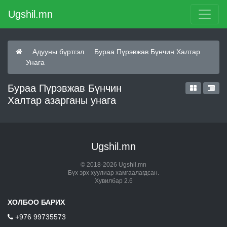
Ugshil.mn
Адууны бүртгэл
Бураа Пүрэвжав Бүнчин Халтар
Унага
Бураа Пүрэвжав Бүнчин
Халтар азарганы унага
Ugshil.mn
© 2018-2026 Ugshil.mn
Бүх эрх хуулиар хамгаалагдсан.
Хувилбар 2.6
ХОЛБОО БАРИХ
+976 99735573