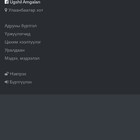
Ugshil Amgalan
Улаанбаатар хот
Адууны бүртгэл
Үржүүлэгчид
Цахим хээлтүүлэг
Уралдаан
Мэдээ, мэдээлэл
Нэвтрэх
Бүртгүүлэх