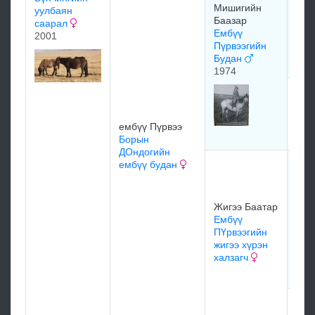
Баа
Мишигийн
уулбаян
Миш
Баазар
саарал
Баа
Ембүү
2001
хээ
Пүрвээгийн
196
Будан
1974
Миш
Баа
хүр
ембүү Пүрвээ
Борын
ДОндогийн
ембүү будан
Жиг
бую
Жиг
Баа
Жигээ Баатар
Жиг
Ембүү
Баа
ПҮрвээгийн
Тай
жигээ хүрэн
Дор
халзагч
хүр
мэд