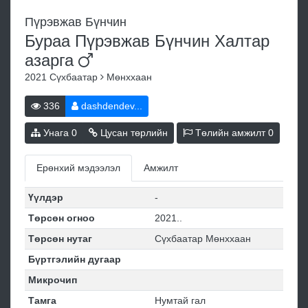
Пүрэвжав Бүнчин
Бураа Пүрэвжав Бүнчин Халтар
азарга
2021
Сүхбаатар
Мөнххаан
336
dashdendev...
Унага
0
Цусан төрлийн
Төлийн амжилт
0
Ерөнхий мэдээлэл
Амжилт
Үүлдэр
-
Төрсөн огноо
2021..
Төрсөн нутаг
Сүхбаатар Мөнххаан
Бүртгэлийн дугаар
Микрочип
Тамга
Нумтай гал