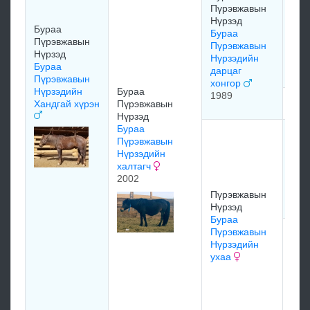
Дуг
Пүрэвжавын
Бур
Нүрзэд
Бураа
Пүр
Бураа
Пүрэвжавын
нар
Пүрэвжавын
Нүрзэд
Нүрзэдийн
197
Бураа
дарцаг
Пүрэвжавын
хонгор
Нүрзэдийн
Бураа
1989
мэд
Хандгай хүрэн
Пүрэвжавын
Нүрзэд
Бураа
хөх
Пүрэвжавын
Бат
Нүрзэдийн
Бур
халтагч
Пүр
2002
мор
Пүрэвжавын
199
Нүрзэд
Бураа
Пүрэвжавын
Бур
Нүрзэдийн
Пүр
ухаа
Шар
Бур
Пүр
Бүн
буу