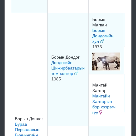
Борын
Бор
Магван
Бор
Борын
Маг
Дондогийн
Хал
хул
1973
Туу
Борын Дондог
Тог
Дондогийн
хул
Шижирбаатарын
том хонгор
1985
нэг
Мантай
Ман
Халтар
Хал
Мантайн
аза
Халтарын
196
бор хээрэгч
гүү
Борын Дондог
мэд
Бураа
Пүрэвжавын
Миш
Бүнчингийн