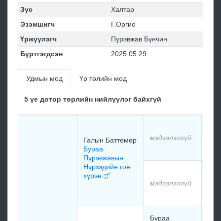
Зүс
Халтар
Эзэмшигч
Г.Оргио
Үржүүлэгч
Пүрэвжав Бүнчин
Бүртгэгдсэн
2025.05.29
Удмын мод
Үр төлийн мод
5 үе дотор төрлийн нийлүүлэг байхгүй
мэд
мэдээлэлгүй
Галын Баттөмөр
Бураа
мэд
Пүрэвжавын
Нүрзэдийн гоё
мэд
хүрэн
мэдээлэлгүй
мэд
мор
Бураа