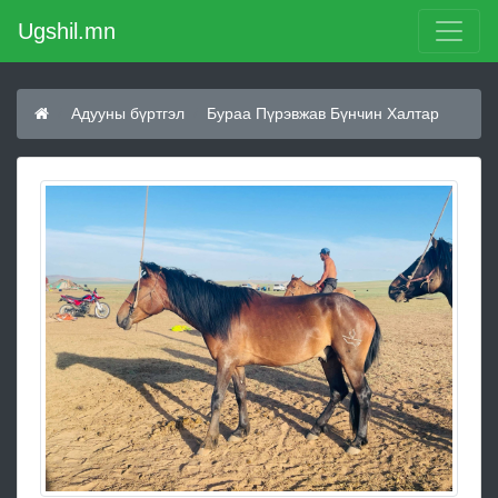
Ugshil.mn
Адууны бүртгэл
Бураа Пүрэвжав Бүнчин Халтар