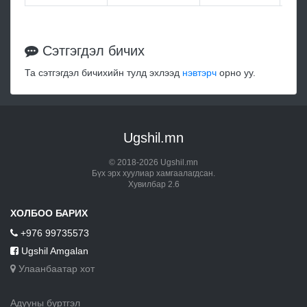
Сэтгэгдэл бичих
Та сэтгэгдэл бичихийн тулд эхлээд
нэвтэрч
орно уу.
Ugshil.mn
© 2018-2026 Ugshil.mn
Бүх эрх хуулиар хамгаалагдсан.
Хувилбар 2.6
ХОЛБОО БАРИХ
+976 99735573
Ugshil Amgalan
Улаанбаатар хот
Адууны бүртгэл