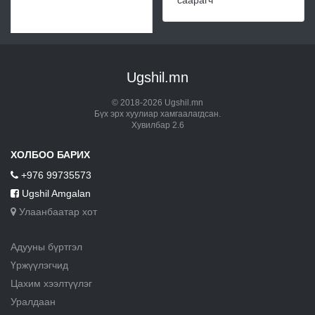
саарагч
Ugshil.mn
© 2018-2026 Ugshil.mn
Бүх эрх хуулиар хамгаалагдсан.
Хувилбар 2.6
ХОЛБОО БАРИХ
+976 99735573
Ugshil Amgalan
Улаанбаатар хот
Адууны бүртгэл
Үржүүлэгчид
Цахим хээлтүүлэг
Уралдаан