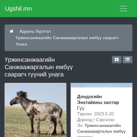
Ugshil.mn
Адууны бүртгэл
Үржинсанжаагийн Санжаажаргалын ембүү саарагч
Унага
Үржинсанжаагийн
Санжаажаргалын ембүү
саарагч гүүний унага
Дондогийн
Энхтайвны халтар
Гүү
Төрсөн: 2023.5.20
Дорнод
Сэргэлэн
Эх:
Үржинсанжаагийн
Санжаажаргалын ембүү