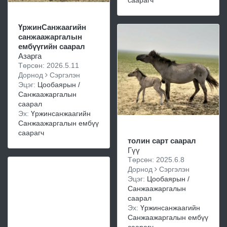
саарагч
ҮржинСанжаагийн
санжаажаргалын
ембүүгийн саарал
Азарга
Төрсөн: 2026.5.11
Дорнод
Сэргэлэн
Эцэг:
Цообаярын /
Санжаажаргалын
саарал
Эх:
Үржинсанжаагийн
Санжаажаргалын ембүү
саарагч
толин сарт саарал
Гүү
Төрсөн: 2025.6.8
Дорнод
Сэргэлэн
Эцэг:
Цообаярын /
Санжаажаргалын
саарал
Эх:
Үржинсанжаагийн
Санжаажаргалын ембүү