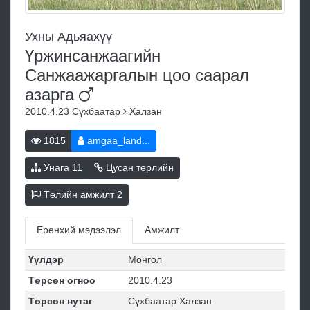
Ухны Адьяахүү
Үржинсанжаагийн
Санжаажаргалын цоо саарал
азарга
2010.4.23
Сүхбаатар
Халзан
1815
amgaa_land...
Унага
11
Цусан төрлийн
Төлийн амжилт
2
Ерөнхий мэдээлэл
Амжилт
Үүлдэр
Монгол
Төрсөн огноо
2010.4.23
Төрсөн нутаг
Сүхбаатар Халзан