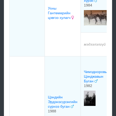
хүрэн
1984
Ухны
Гантөмөрийн
цэвгээ хулагч
мэдээлэлгүй
Чимэдноровын
Цэнджавын
Буган
1982
Цэндийн
Эрдэнэсүрэнгийн
сүрнээ буган
1988