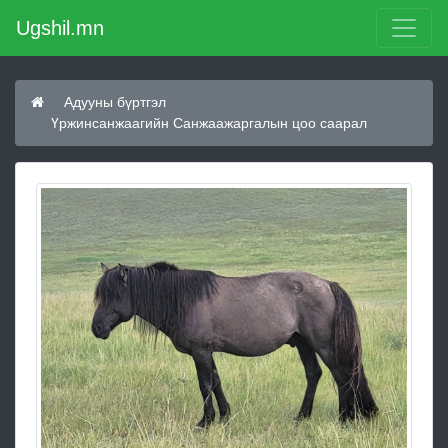
Ugshil.mn
Адууны бүртгэл
Үржинсанжаагийн Санжаажаргалын цоо саарал