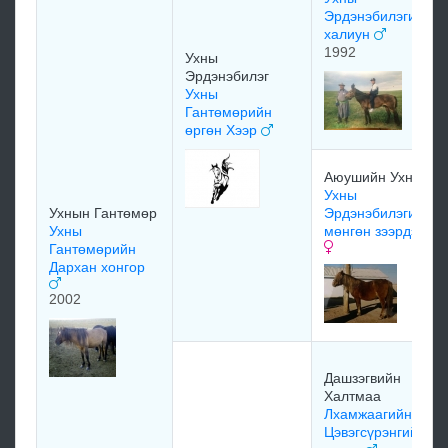
Эрдэнэбилэгийн
халиун
1992
Ухны
Эрдэнэбилэг
Ухны
Гантөмөрийн
өргөн Хээр
Аюушийн Ухна
Ухны
Ухнын Гантөмөр
Эрдэнэбилэгийн
Ухны
мөнгөн зээрдэгч
Гантөмөрийн
Дархан хонгор
2002
Дашзэгвийн
Халтмаа
Лхамжаагийн
Цэвэгсүрэнгийн