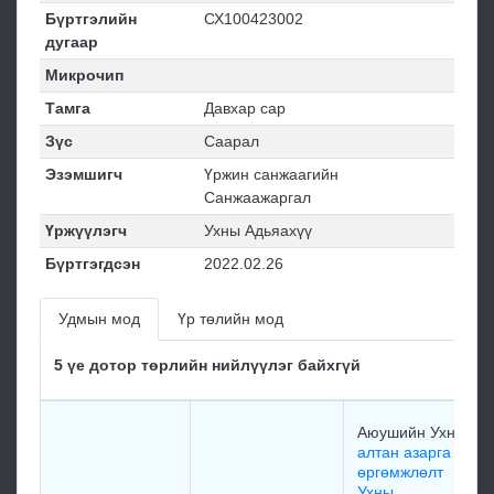
Бүртгэлийн
СХ100423002
дугаар
Микрочип
Тамга
Давхар сар
Зүс
Саарал
Эзэмшигч
Үржин санжаагийн
Санжаажаргал
Үржүүлэгч
Ухны Адьяахүү
Бүртгэгдсэн
2022.02.26
Удмын мод
Үр төлийн мод
5 үе дотор төрлийн нийлүүлэг байхгүй
Аюушийн Ухна
алтан азарга
өргөмжлөлт
Ухны