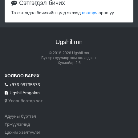
Сэтгэгдэл бичих
Та сэтгэгдэл бичихийн тулд эхлээд
нэвтэрч
орно уу.
Ugshil.mn
© 2018-2026 Ugshil.mn
Бүх эрх хуулиар хамгаалагдсан.
Хувилбар 2.6
ХОЛБОО БАРИХ
+976 99735573
Ugshil Amgalan
Улаанбаатар хот
Адууны бүртгэл
Үржүүлэгчид
Цахим хээлтүүлэг