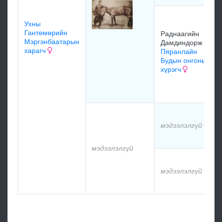
Ухны
Гантөмөрийн
Раднаагийн
Мэргэнбаатарын
Дамдиндорж
харагч
Пяранлайн
Будын онгоны
хүрэгч
мэдээлэлгүй
мэдээлэлгүй
мэдээлэлгүй