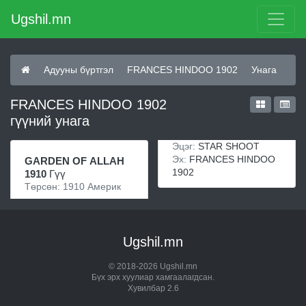
Ugshil.mn
Адууны бүртгэл
FRANCES HINDOO 1902
Унага
FRANCES HINDOO 1902
гүүний унага
Эцэг:
STAR SHOOT
Эх:
FRANCES HINDOO
GARDEN OF ALLAH
1902
1910
Гүү
Төрсөн: 1910 Америк
Ugshil.mn
© 2018-2026 Ugshil.mn
Бүх эрх хуулиар хамгаалагдсан.
Хувилбар 2.6