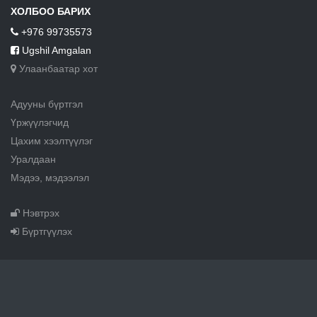
ХОЛБОО БАРИХ
+976 99735573
Ugshil Amgalan
Улаанбаатар хот
Адууны бүртгэл
Үржүүлэгчид
Цахим хээлтүүлэг
Уралдаан
Мэдээ, мэдээлэл
Нэвтрэх
Бүртгүүлэх