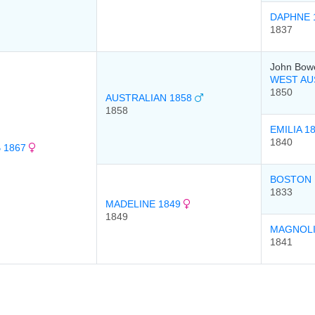
DAPHNE 
1837
John Bow
WEST AU
1850
AUSTRALIAN 1858
1858
EMILIA 1
1840
B 1867
BOSTON 
1833
MADELINE 1849
1849
MAGNOLI
1841