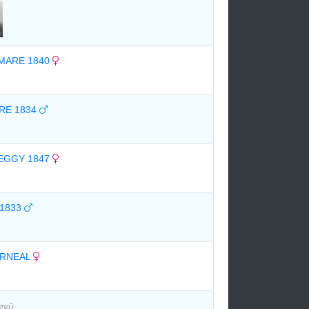
MARE 1840
RE 1834
PEGGY 1847
1833
ARNEAL
гүй