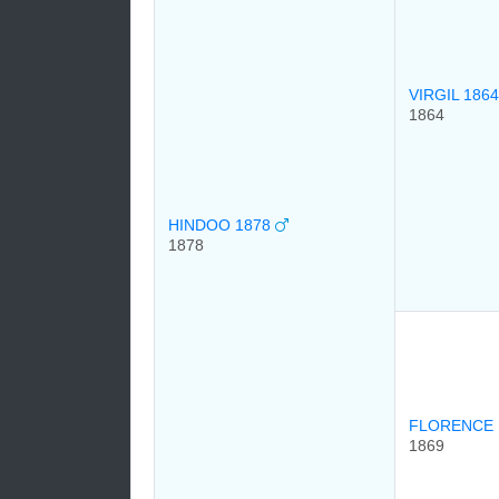
VIRGIL 186
1864
HINDOO 1878
1878
FLORENCE 
1869