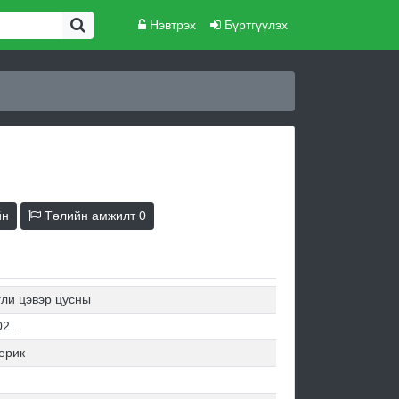
Нэвтрэх
Бүртгүүлэх
йн
Төлийн амжилт
0
гли цэвэр цусны
2..
ерик