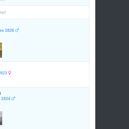
гүй
les 1826
 1823
d
n 1824