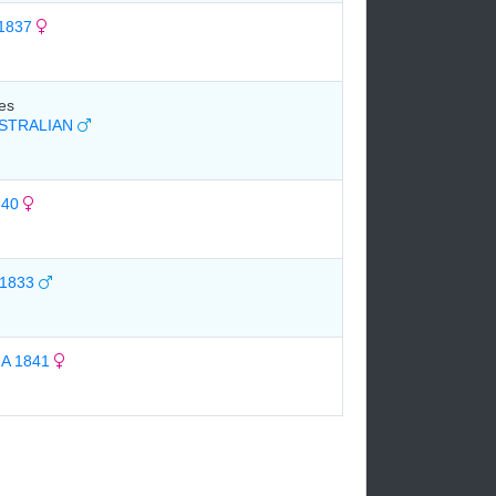
1837
es
STRALIAN
840
1833
A 1841