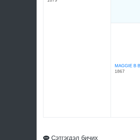
1879
MAGGIE B 
1867
Сэтгэгдэл бичих