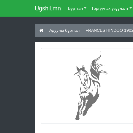
Ugshil.mn
Бүртгэл
Тэргүүлэх үзүүлэлт
Адууны бүртгэл
FRANCES HINDOO 190