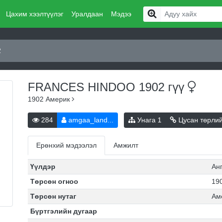
Цахим хээлтүүлэг
Уралдаан
Мэдээ
2
FRANCES HINDOO 1902
гүү
1902
Америк
284
amgaa_land...
Унага
1
Цусан төрли
Ерөнхий мэдээлэл
Амжилт
Үүлдэр
Ан
Төрсөн огноо
190
Төрсөн нутаг
Ам
Бүртгэлийн дугаар