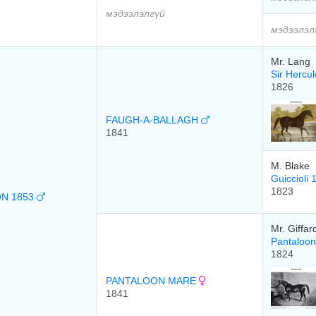
мэдээлэлгүй
мэдээлэл
Mr. Lang
Sir Hercu
1826
FAUGH-A-BALLAGH
1841
M. Blake
Guiccioli
1823
N 1853
Mr. Giffar
Pantaloo
1824
PANTALOON MARE
1841