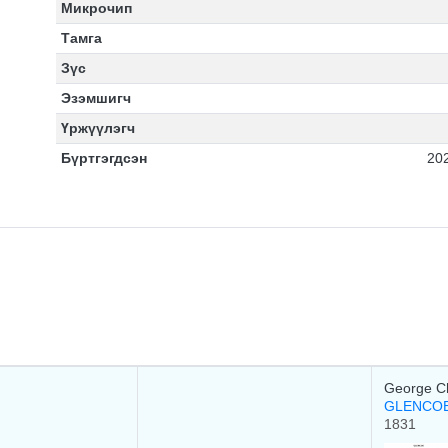
Микрочип
Тамга
Зүс
Эзэмшигч
Үржүүлэгч
Бүртгэгдсэн
20
George Chi
GLENCOE
1831