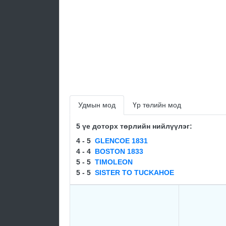
Удмын мод
Үр төлийн мод
5 үе доторх төрлийн нийлүүлэг:
4 - 5
GLENCOE 1831
4 - 4
BOSTON 1833
5 - 5
TIMOLEON
5 - 5
SISTER TO TUCKAHOE