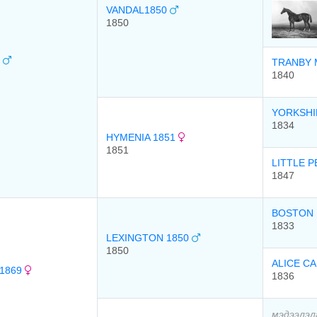
VANDAL1850
1850
4
TRANBY 
1840
YORKSHI
1834
HYMENIA 1851
1851
LITTLE 
1847
BOSTON 
1833
LEXINGTON 1850
1850
ALICE C
1869
1836
мэдээлэл