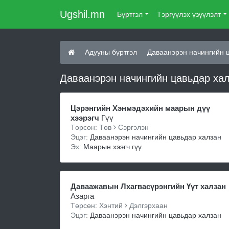
Ugshil.mn
Бүртгэл
Тэргүүлэх үзүүлэлт
Адууны бүртгэл
Даваанэрэн начингийн 
Даваанэрэн начингийн цавьдар хал
Цэрэнгийн Хэнмэдэхийн маарын дүү
хээрэгч
Гүү
Төрсөн: Төв
Сэргэлэн
Эцэг:
Даваанэрэн начингийн цавьдар халзан
Эх:
Маарын хээгч гүү
Даваажавын Лхагвасүрэнгийн Үүт халзан
Азарга
Төрсөн: Хэнтий
Дэлгэрхаан
Эцэг:
Даваанэрэн начингийн цавьдар халзан