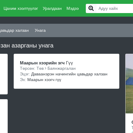
Цахим хээлтүүлэг
Уралдаан
Мэдээ
цавьдар халзан
Унага
зан азарганы унага
Маарын хээрийн эгч
Гүү
Төрсөн: Төв
Баянжаргалан
Эцэг:
Даваанэрэн начингийн цавьдар халзан
Эх:
Маарын хээгч гүү