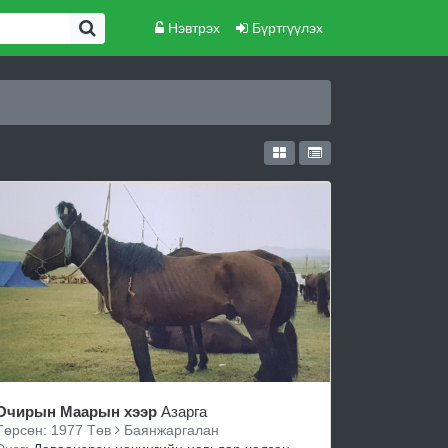
Нэвтрэх
Бүртгүүлэх
Очирын Маарын хээр
Азарга
Төрсөн: 1977 Төв
Баянжаргалан