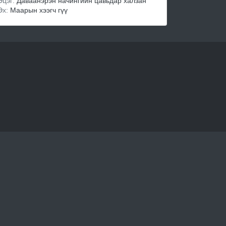
Эцэг:
Даваанэрэн начингийн цавьдар халзан
Эх:
Маарын хээгч гүү