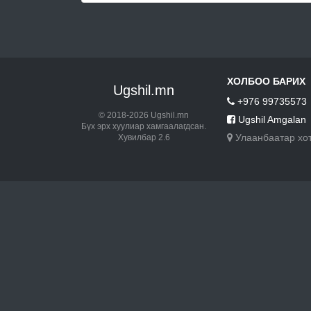
ХОЛБОО БАРИХ
Ugshil.mn
+976 99735573
© 2018-2026 Ugshil.mn
Ugshil Amgalan
Бүх эрх хуулиар хамгаалагдсан.
Улаанбаатар хо
Хувилбар 2.6