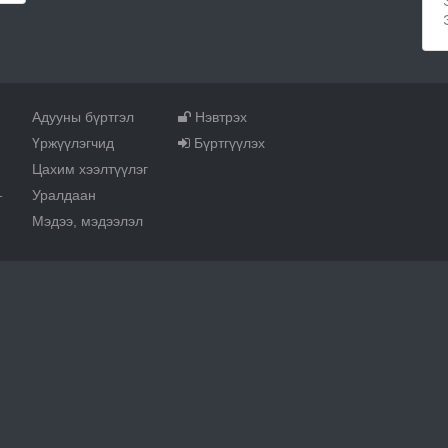
Адууны бүртгэл
Нэвтрэх
Үржүүлэгчид
Бүртгүүлэх
Цахим хээлтүүлэг
Уралдаан
т
Мэдээ, мэдээлэл