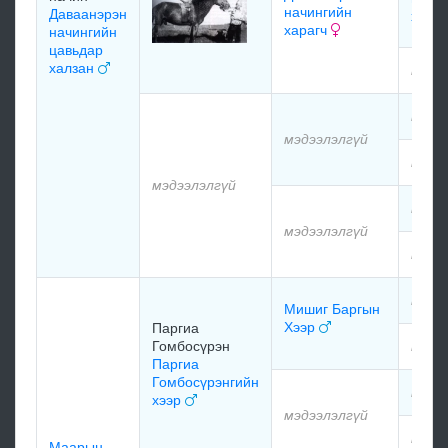
начингийн
Даваанэрэн
хар
харагч
начингийн
цавьдар
халзан
мэдэ
мэдэ
мэдээлэлгүй
мэдэ
мэдээлэлгүй
мэдэ
мэдээлэлгүй
мэдэ
мэдэ
Мишиг Баргын
Хээр
Паргиа
Гомбосүрэн
мэдэ
Паргиа
Гомбосүрэнгийн
мэдэ
хээр
мэдээлэлгүй
мэдэ
Маарын