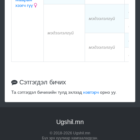
хээгч гүү
мэдэ
мэдээлэлгүй
мэдэ
мэдээлэлгүй
мэдэ
мэдээлэлгүй
мэдэ
Сэтгэгдэл бичих
Та сэтгэгдэл бичихийн тулд эхлээд
нэвтэрч
орно уу.
Ugshil.mn
© 2018-2026 Ugshil.mn
Бүх эрх хуулиар хамгаалагдсан.