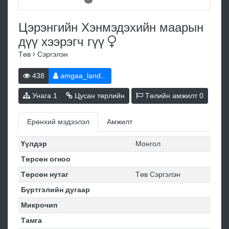
Цэрэнгийн Хэнмэдэхийн маарын
дүү хээрэгч
гүү
Төв
Сэргэлэн
438
amgaa_land...
Унага
1
Цусан төрлийн
Төлийн амжилт
0
Ерөнхий мэдээлэл
Амжилт
Үүлдэр
Монгол
Төрсөн огноо
Төрсөн нутаг
Төв Сэргэлэн
Бүртгэлийн дугаар
Микрочип
Тамга