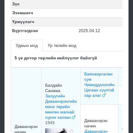
Зүс
Эзэмшигч
Үржүүлэгч
Бүртгэгдсэн
2025.04.12
Удмын мод
Үр төлийн мод
5 үе дотор төрлийн нийлүүлэг байхгүй
Баянжаргалан
мэдэ
сум
Чимиддэлэгийн
Балдайн
Цагаан сүүлтэй
Санжаа
мэдэ
хар алаг
Залуугийн
Даваанэрэнгийн
мөнх төрийн
аварг
мөнгөн магнай
Буян
хүрэн халзан
Даваанэрэн
Залу
1949
начин
Даваанэрэн
Дава
Даваанэрэн
начин
начи